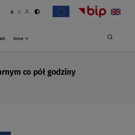
akt
Inne
arnym co pół godziny