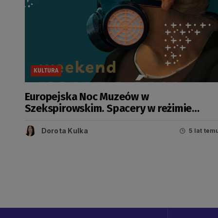
KULTURA
Europejska Noc Muzeów w
Szekspirowskim. Spacery w reżimie
sanitarnym co pół godziny
Dorota Kulka
5 lat tem