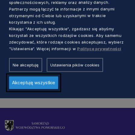
społecznościowych, reklamy oraz analizy danych.
Partnerzy mogą łączyć te informacje z innymi danymi
otrzymanymi od Ciebie lub uzyskanymi w trakcie
korzystania z ich usług.
KULTURA
Klikając “Akceptuję wszystkie“, zgadzasz się abyśmy
korzystali ze wszystkich rodzajów cookies. Aby samemu
Co robi polski mazurek w hindustańskiej
zdecydować, które rodzaje cookies akceptujesz, wybierz
muzyce? Dźwięki Północy w Gdańsku
“Ustawienia“. Więcej informacji w
Polityce prywatności
5 lat temu
Nie akceptuję
Ustawienia pików cookies
Akceptuję wszystkie