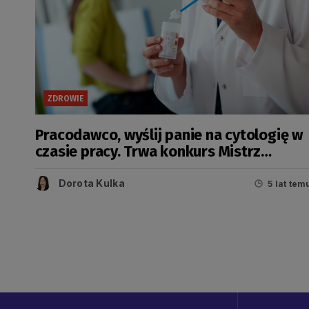
ZDROWIE
Pracodawco, wyślij panie na cytologię w
czasie pracy. Trwa konkurs Mistrz
Profilaktyki
Dorota Kulka
5 lat tem