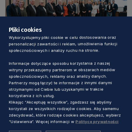
Pliki cookies
Wykorzystujemy pliki cookie w celu dostosowania oraz
personalizacji zawartości i reklam, umożliwienia funkcji
OBSZARY WIEJSKIE
społecznościowych i analizy ruchu na stronie.
Konkurs na Fundusz sołecki
Informacje dotyczące sposobu korzystania z naszej
rozstrzygnięty. Wiemy, które sołectwa
witryny przekazujemy partnerom w obszarach mediów
wygrały
społecznościowych, reklamy oraz analizy danych.
Dorota Kulka
Partnerzy mogą łączyć te informacje z innymi danymi
1 rok temu
otrzymanymi od Ciebie lub uzyskanymi w trakcie
korzystania z ich usług.
Klikając “Akceptuję wszystkie“, zgadzasz się abyśmy
korzystali ze wszystkich rodzajów cookies. Aby samemu
zdecydować, które rodzaje cookies akceptujesz, wybierz
“Ustawienia“. Więcej informacji w
Polityce prywatności