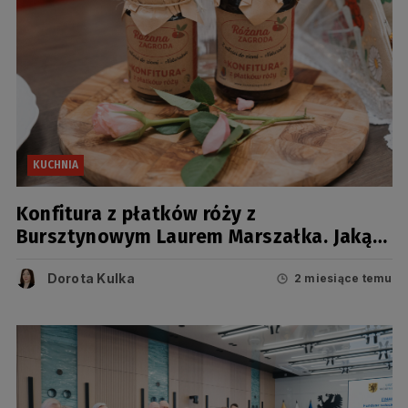
KUCHNIA
Konfitura z płatków róży z
Bursztynowym Laurem Marszałka. Jaką
potrawę i produkty jeszcze nagrodzono?
[FOTO]
Dorota Kulka
2 miesiące temu