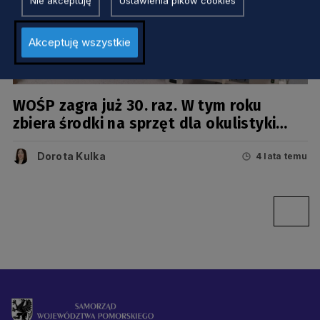
Nie akceptuję
Ustawienia pików cookies
Akceptuję wszystkie
ZDROWIE
WOŚP zagra już 30. raz. W tym roku
zbiera środki na sprzęt dla okulistyki
dziecięcej
Dorota Kulka
4 lata temu