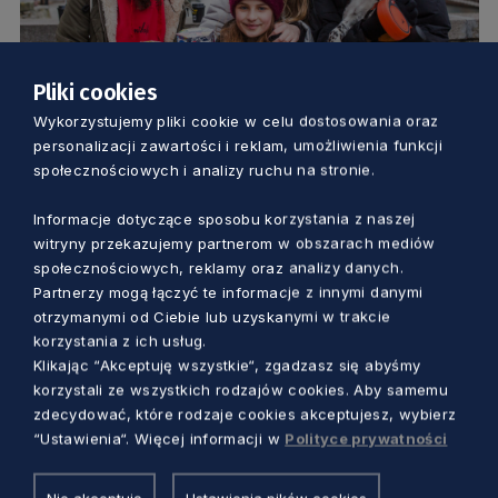
Pliki cookies
Wykorzystujemy pliki cookie w celu dostosowania oraz
ZDROWIE
personalizacji zawartości i reklam, umożliwienia funkcji
społecznościowych i analizy ruchu na stronie.
Jak wyglądał 30. finał WOŚP na
Pomorzu? Czy padnie kolejny rekord?
Informacje dotyczące sposobu korzystania z naszej
witryny przekazujemy partnerom w obszarach mediów
[GALERIA]
społecznościowych, reklamy oraz analizy danych.
Dorota Kulka
4 lata temu
Partnerzy mogą łączyć te informacje z innymi danymi
otrzymanymi od Ciebie lub uzyskanymi w trakcie
korzystania z ich usług.
Klikając “Akceptuję wszystkie“, zgadzasz się abyśmy
korzystali ze wszystkich rodzajów cookies. Aby samemu
zdecydować, które rodzaje cookies akceptujesz, wybierz
“Ustawienia“. Więcej informacji w
Polityce prywatności