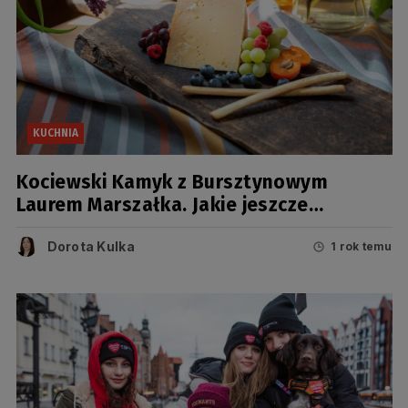
KUCHNIA
Kociewski Kamyk z Bursztynowym
Laurem Marszałka. Jakie jeszcze
produkty nagrodzono? [FOTO]
Dorota Kulka
1 rok temu