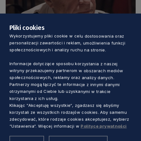
Pliki cookies
KULTURA
Wykorzystujemy pliki cookie w celu dostosowania oraz
personalizacji zawartości i reklam, umożliwienia funkcji
społecznościowych i analizy ruchu na stronie.
Film o legendarnym żeglarzu Krzysztofie
Baranowskim w trójmiejskich kinach
Informacje dotyczące sposobu korzystania z naszej
witryny przekazujemy partnerom w obszarach mediów
5 lat temu
społecznościowych, reklamy oraz analizy danych.
Partnerzy mogą łączyć te informacje z innymi danymi
otrzymanymi od Ciebie lub uzyskanymi w trakcie
korzystania z ich usług.
Klikając “Akceptuję wszystkie“, zgadzasz się abyśmy
korzystali ze wszystkich rodzajów cookies. Aby samemu
zdecydować, które rodzaje cookies akceptujesz, wybierz
“Ustawienia“. Więcej informacji w
Polityce prywatności