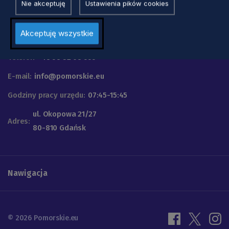
Nie akceptuję
Ustawienia pików cookies
Urząd Marszałkowski
Akceptuję wszystkie
Województwa Pomorskiego
Telefon
+48 58 32 68 555
E-mail:
info@pomorskie.eu
Godziny pracy urzędu:
07:45-15:45
ul. Okopowa 21/27
Adres:
80-810 Gdańsk
Nawigacja
© 2026 Pomorskie.eu