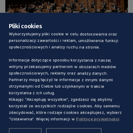
Pliki cookies
KULTURA
Wykorzystujemy pliki cookie w celu dostosowania oraz
personalizacji zawartości i reklam, umożliwienia funkcji
społecznościowych i analizy ruchu na stronie.
75. sezon artystyczny na Ołowiance
rozpoczęty. Były też nagrody
Informacje dotyczące sposobu korzystania z naszej
witryny przekazujemy partnerom w obszarach mediów
5 lat temu
społecznościowych, reklamy oraz analizy danych.
Partnerzy mogą łączyć te informacje z innymi danymi
otrzymanymi od Ciebie lub uzyskanymi w trakcie
korzystania z ich usług.
Klikając “Akceptuję wszystkie“, zgadzasz się abyśmy
korzystali ze wszystkich rodzajów cookies. Aby samemu
zdecydować, które rodzaje cookies akceptujesz, wybierz
“Ustawienia“. Więcej informacji w
Polityce prywatności