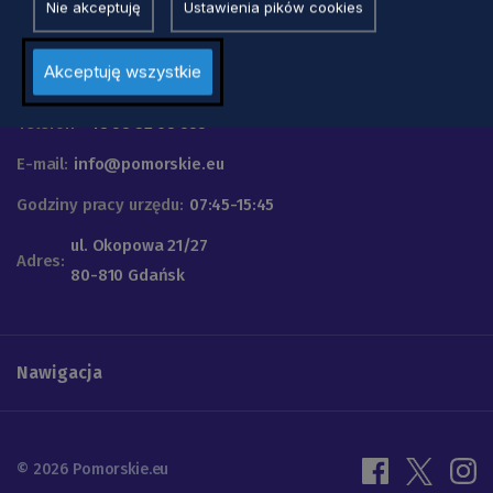
Nie akceptuję
Ustawienia pików cookies
Urząd Marszałkowski
Akceptuję wszystkie
Województwa Pomorskiego
Telefon
+48 58 32 68 555
E-mail:
info@pomorskie.eu
Godziny pracy urzędu:
07:45-15:45
ul. Okopowa 21/27
Adres:
80-810 Gdańsk
Nawigacja
© 2026 Pomorskie.eu