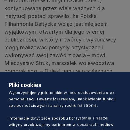
– Rozpoczęte w tamtym czasie dzieło,
kontynuowane przez wiele ważnych dla
instytucji postaci sprawiło, że Polska
Filharmonia Bałtycka wciąż jest miejscem
wyjątkowym, otwartym dla jego wiernej
publiczności, w którym twórcy i wykonawcy
mogą realizować pomysły artystyczne i
wykonywać swój zawód z pasją – mówi
Mieczysław Struk, marszałek województwa
pomorskiego. – Dzięki temu w przyjaznych
murach filharmonii gościło wielu znakomitych
Pliki cookies
dyrygentów, muzyków i solistów. Niewątpliwie
Wykorzystujemy pliki cookie w celu dostosowania oraz
cieszy fakt, że mamy w naszym regionie ważną
personalizacji zawartości i reklam, umożliwienia funkcji
na muzycznej mapie Polski instytucję, do której
społecznościowych i analizy ruchu na stronie.
zaglądają wielbiciele muzyki nie tylko z
Pomorza, ale również z kraju i zagranicy –
Informacje dotyczące sposobu korzystania z naszej
witryny przekazujemy partnerom w obszarach mediów
podkreśla marszałek Struk.