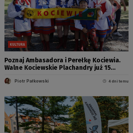
KULTURA
Poznaj Ambasadora i Perełkę Kociewia.
Walne Kociewskie Plachandry już 15
sierpnia
Piotr Pałkowski
4 dni temu