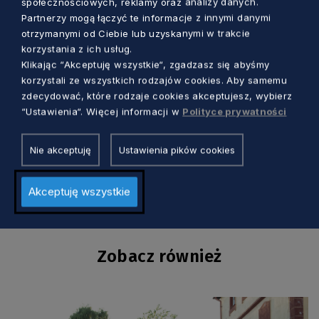
społecznościowych, reklamy oraz analizy danych.
Partnerzy mogą łączyć te informacje z innymi danymi
Mimo trudnych czasów związanych z
otrzymanymi od Ciebie lub uzyskanymi w trakcie
pandemią, repertuar filharmonii w Gdańsku na
korzystania z ich usług.
najbliższe tygodnie jest bogaty. Przed
Klikając “Akceptuję wszystkie“, zgadzasz się abyśmy
korzystali ze wszystkich rodzajów cookies. Aby samemu
melomanami m.in. koncert symfoniczny
zdecydować, które rodzaje cookies akceptujesz, wybierz
Współczesność i klasyka, Gdański Festiwal
“Ustawienia“. Więcej informacji w
Polityce prywatności
Muzyczny i Gdańska Jesień Pianistyczna.
Repertuar można sprawdzić na stronie
Polskiej
Nie akceptuję
Ustawienia pików cookies
Filharmonii Bałtyckiej
.
Akceptuję wszystkie
Zobacz również