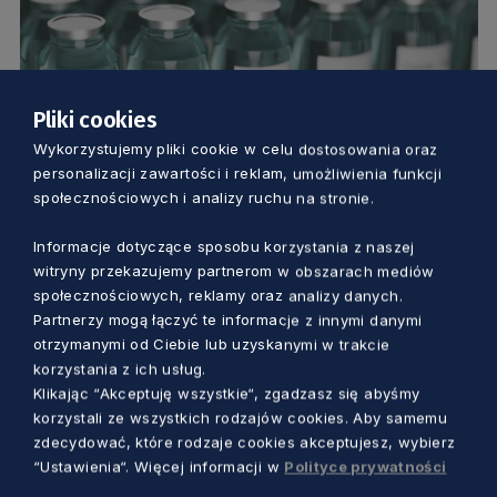
Pliki cookies
Wykorzystujemy pliki cookie w celu dostosowania oraz
ZDROWIE
personalizacji zawartości i reklam, umożliwienia funkcji
społecznościowych i analizy ruchu na stronie.
Wstrzymane szczepienia przeciwko
COVID-19 grupy zero. Czy zagrożone są
Informacje dotyczące sposobu korzystania z naszej
witryny przekazujemy partnerom w obszarach mediów
też inne grupy? [AKTUALIZACJA]
społecznościowych, reklamy oraz analizy danych.
Dorota Kulka
5 lat temu
Partnerzy mogą łączyć te informacje z innymi danymi
otrzymanymi od Ciebie lub uzyskanymi w trakcie
korzystania z ich usług.
Klikając “Akceptuję wszystkie“, zgadzasz się abyśmy
korzystali ze wszystkich rodzajów cookies. Aby samemu
zdecydować, które rodzaje cookies akceptujesz, wybierz
“Ustawienia“. Więcej informacji w
Polityce prywatności