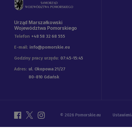
Urząd Marszałkowski
Województwa Pomorskiego
Telefon
+48 58 32 68 555
E-mail:
info@pomorskie.eu
Godziny pracy urzędu:
07:45-15:45
Adres:
ul. Okopowa 21/27
80-810 Gdańsk
© 2026 Pomorskie.eu
Ustawieni