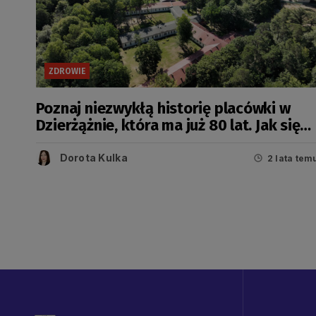
ZDROWIE
Poznaj niezwykłą historię placówki w
Dzierżążnie, która ma już 80 lat. Jak się
zmienia dla pacjentów?
Dorota Kulka
2 lata tem