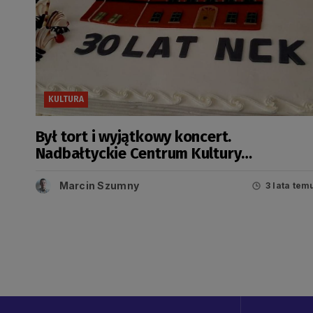
KULTURA
Był tort i wyjątkowy koncert.
Nadbałtyckie Centrum Kultury
świętowało swoje 30. urodziny
Marcin Szumny
3 lata tem