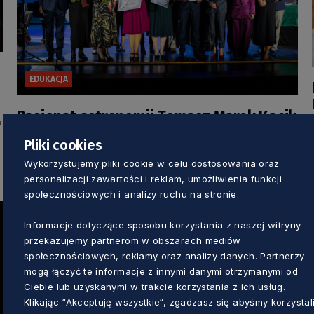
EDUKACJA
Pasjonat astronomii Tomasz Marek Kacik
u
Nauczycielem Pomorza Roku 2024.
Pliki cookies
Laureat pracuje w tczewskim liceum
Wykorzystujemy pliki cookie w celu dostosowania oraz
[FOTO]
Dorota Kulka
1 rok temu
personalizacji zawartości i reklam, umożliwienia funkcji
społecznościowych i analizy ruchu na stronie.
Informacje dotyczące sposobu korzystania z naszej witryny
przekazujemy partnerom w obszarach mediów
społecznościowych, reklamy oraz analizy danych. Partnerzy
mogą łączyć te informacje z innymi danymi otrzymanymi od
Ciebie lub uzyskanymi w trakcie korzystania z ich usług.
Klikając “Akceptuję wszystkie“, zgadzasz się abyśmy korzystal