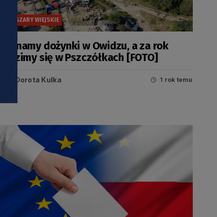
OBSZARY WIEJSKIE
Żegnamy dożynki w Owidzu, a za rok
widzimy się w Pszczółkach [FOTO]
Dorota Kulka
1 rok temu