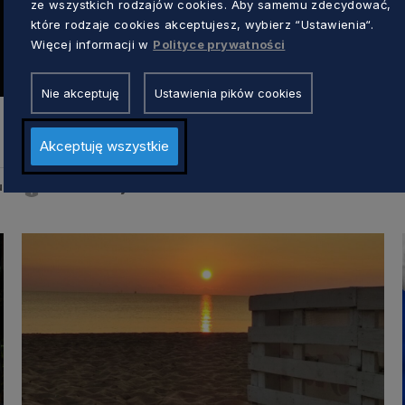
ze wszystkich rodzajów cookies. Aby samemu zdecydować,
które rodzaje cookies akceptujesz, wybierz “Ustawienia“.
Więcej informacji w
Polityce prywatności
GOSPODARKA
Nie akceptuję
Ustawienia pików cookies
Koniec lata jest bliski. Czas przywitać za
oknami jesień i poznać jej uroki
Akceptuję wszystkie
Anna Skrzynecka
u
1 rok temu