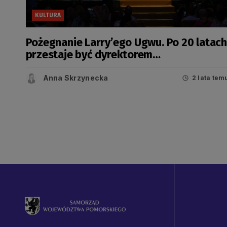
KULTURA
Pożegnanie Larry’ego Ugwu. Po 20 latach
przestaje być dyrektorem
Nadbałtyckiego Centrum Kultury
Anna Skrzynecka
2 lata tem