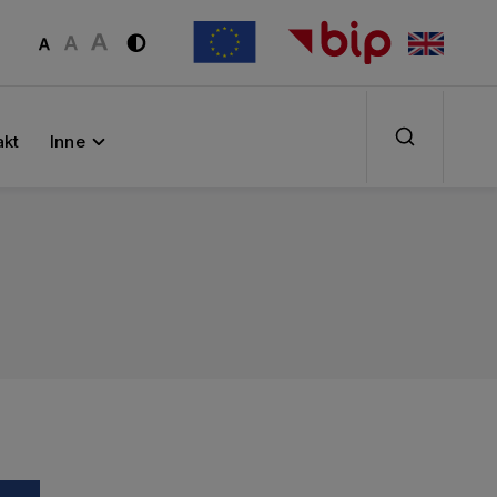
akt
Inne