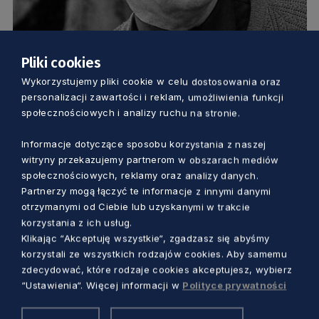
Pliki cookies
KULTURA
Wykorzystujemy pliki cookie w celu dostosowania oraz
personalizacji zawartości i reklam, umożliwienia funkcji
społecznościowych i analizy ruchu na stronie.
Artysta powojennego teatru i Gdańska.
Setna rocznica urodzin Mariana
Informacje dotyczące sposobu korzystania z naszej
Kołodzieja
witryny przekazujemy partnerom w obszarach mediów
4 lata temu
społecznościowych, reklamy oraz analizy danych.
Partnerzy mogą łączyć te informacje z innymi danymi
otrzymanymi od Ciebie lub uzyskanymi w trakcie
korzystania z ich usług.
Klikając “Akceptuję wszystkie“, zgadzasz się abyśmy
korzystali ze wszystkich rodzajów cookies. Aby samemu
zdecydować, które rodzaje cookies akceptujesz, wybierz
“Ustawienia“. Więcej informacji w
Polityce prywatności