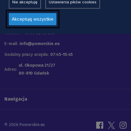
Nie akceptuję
Ustawienia pików cookies
Urząd Marszałkowski
Akceptuję wszystkie
Województwa Pomorskiego
Telefon
+48 58 32 68 555
E-mail:
info@pomorskie.eu
Godziny pracy urzędu:
07:45-15:45
ul. Okopowa 21/27
Adres:
80-810 Gdańsk
Nawigacja
© 2026 Pomorskie.eu