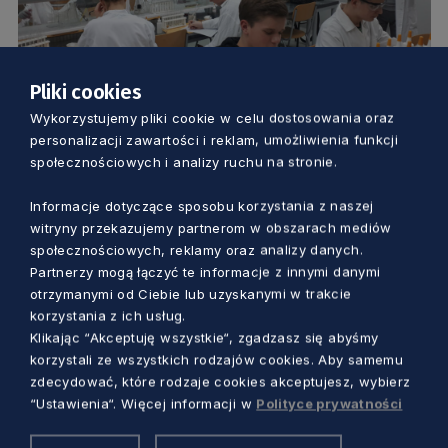
Pliki cookies
EDUKACJA
Wykorzystujemy pliki cookie w celu dostosowania oraz
personalizacji zawartości i reklam, umożliwienia funkcji
Zdolni z Pomorza mają już 10 lat. Oto
społecznościowych i analizy ruchu na stronie.
pomorska kuźnia talentów
Informacje dotyczące sposobu korzystania z naszej
witryny przekazujemy partnerom w obszarach mediów
Aleksander Olszak
4 lata temu
społecznościowych, reklamy oraz analizy danych.
Partnerzy mogą łączyć te informacje z innymi danymi
otrzymanymi od Ciebie lub uzyskanymi w trakcie
korzystania z ich usług.
Klikając “Akceptuję wszystkie“, zgadzasz się abyśmy
korzystali ze wszystkich rodzajów cookies. Aby samemu
zdecydować, które rodzaje cookies akceptujesz, wybierz
“Ustawienia“. Więcej informacji w
Polityce prywatności