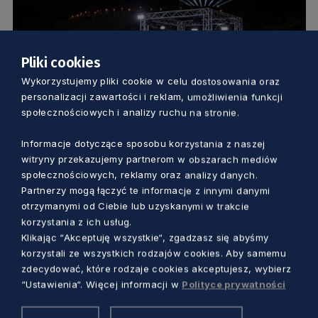
Pliki cookies
KULTURA
Wykorzystujemy pliki cookie w celu dostosowania oraz
personalizacji zawartości i reklam, umożliwienia funkcji
społecznościowych i analizy ruchu na stronie.
Miejskie obchody rocznicy wybuchu II
wojny światowej w Gdańsku. Program
Informacje dotyczące sposobu korzystania z naszej
uroczystości
witryny przekazujemy partnerom w obszarach mediów
5 lat temu
społecznościowych, reklamy oraz analizy danych.
Partnerzy mogą łączyć te informacje z innymi danymi
otrzymanymi od Ciebie lub uzyskanymi w trakcie
korzystania z ich usług.
Klikając “Akceptuję wszystkie“, zgadzasz się abyśmy
korzystali ze wszystkich rodzajów cookies. Aby samemu
zdecydować, które rodzaje cookies akceptujesz, wybierz
“Ustawienia“. Więcej informacji w
Polityce prywatności