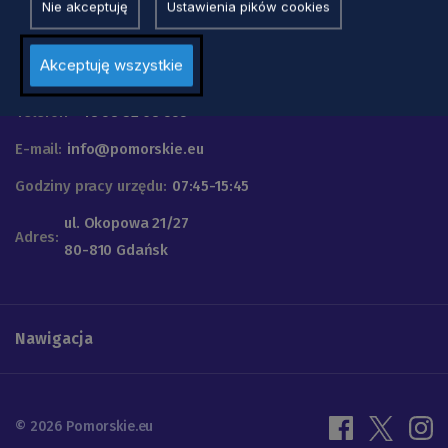
Nie akceptuję
Ustawienia pików cookies
Urząd Marszałkowski
Akceptuję wszystkie
Województwa Pomorskiego
Telefon
+48 58 32 68 555
E-mail:
info@pomorskie.eu
Godziny pracy urzędu:
07:45-15:45
ul. Okopowa 21/27
Adres:
80-810 Gdańsk
Nawigacja
© 2026 Pomorskie.eu