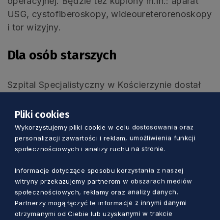
operacyjnej. Będzie też kupiony m.in.: aparat
USG, cystofiberoskopy, wideoureterorenoskopy
i tor wizyjny.
Dla osób starszych
Szpital Specjalistyczny w Kościerzynie dostał
prawie 11 mln zł na opiekę długoterminową lub
geriatryczną. Powstanie Kaszubskie Centrum
Pliki cookies
Senioralne w Dzierżążnie.
Wykorzystujemy pliki cookie w celu dostosowania oraz
personalizacji zawartości i reklam, umożliwienia funkcji
społecznościowych i analizy ruchu na stronie.
– Ponieważ nasze społeczeństwo się
starzeje, wsparcie dla osób starszych i
Informacje dotyczące sposobu korzystania z naszej
witryny przekazujemy partnerom w obszarach mediów
schorowanych jest niezwykle ważne.
społecznościowych, reklamy oraz analizy danych.
Wybudowany zostanie nowy pawilon
Partnerzy mogą łączyć te informacje z innymi danymi
oraz zmodernizowany istniejący
otrzymanymi od Ciebie lub uzyskanymi w trakcie