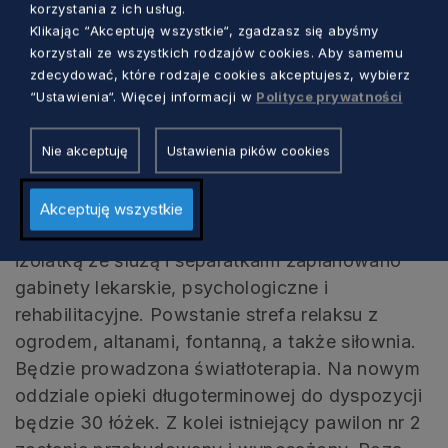
korzystania z ich usług.
budynek. Zwiększy się liczba łóżek z
Klikając “Akceptuję wszystkie“, zgadzasz się abyśmy
116 do 146. Naszym marzeniem jest,
korzystali ze wszystkich rodzajów cookies. Aby samemu
zdecydować, które rodzaje cookies akceptujesz, wybierz
stworzenie komfortowego i
“Ustawienia“. Więcej informacji w
Polityce prywatności
przyjaznego dla seniorów środowiska
– powiedziała prezes szpitala Marzena
Nie akceptuję
Ustawienia pików cookies
Mrozek.
Akceptuję wszystkie
W nowym budynku poza salami chorych,
izolatką ze śluzą i separatkami zaplanowano
gabinety lekarskie, psychologiczne i
rehabilitacyjne. Powstanie strefa relaksu z
ogrodem, altanami, fontanną, a także siłownia.
Będzie prowadzona światłoterapia. Na nowym
oddziale opieki długoterminowej do dyspozycji
będzie 30 łóżek. Z kolei istniejący pawilon nr 2