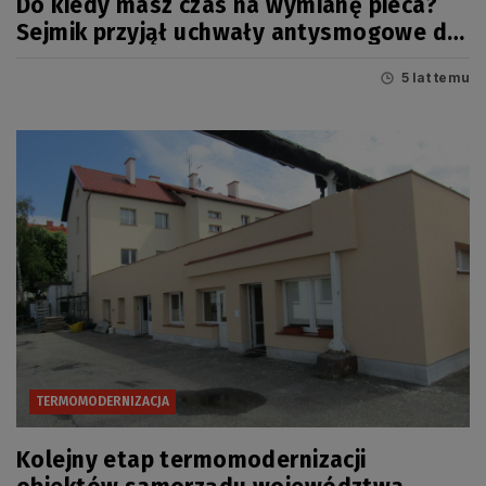
Do kiedy masz czas na wymianę pieca?
Sejmik przyjął uchwały antysmogowe dla
Pomorza
5 lat temu
TERMOMODERNIZACJA
Kolejny etap termomodernizacji