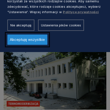
korzystali ze wszystkich rodzajów cookies. Aby samemu
zdecydować, które rodzaje cookies akceptujesz, wybierz
Kolejna termomodernizacja zakończona.
“Ustawienia“. Więcej informacji w
Polityce prywatności
Szpital w Gdańsku korzysta z czystego
źródła energii
Nie akceptuję
Ustawienia pików cookies
Aleksander Olszak
4 lata temu
Akceptuję wszystkie
TERMOMODERNIZACJA