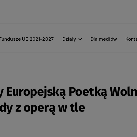
Fundusze UE 2021-2027
Działy
Dla mediów
Kont
y Europejską Poetką Wolno
dy z operą w tle