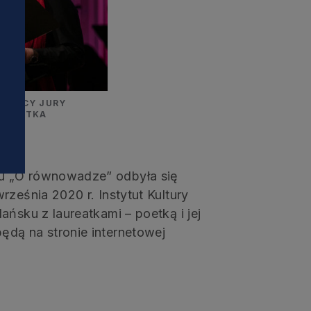
i
ICZĄCY JURY
AUREATKA
AK
u „O równowadze” odbyła się
ześnia 2020 r. Instytut Kultury
ńsku z laureatkami – poetką i jej
dą na stronie internetowej