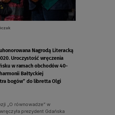
ańczak
a uhonorowana Nagrodą Literacką
2020. Uroczystość wręczenia
Gdańsku w ramach obchodów 40-
lharmonii Bałtyckiej
tra bogów” do libretta Olgi
oezji „O równowadze” w
 wręczyła prezydent Gdańska