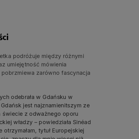
ści
oetka podróżuje między różnymi
raz umiejętność mówienia
ch pobrzmiewa zarówno fascynacja
łotych odebrała w Gdańsku w
 Gdańsk jest najznamienitszym ze
m świecie z odważnego oporu
ckiej władzy – powiedziała Sinéad
 otrzymałam, tytuł Europejskiej
cie, znaczy dla mnie więcej niż