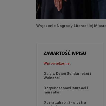
Wręczenie Nagrody Literackiej Miasta
ZAWARTOŚĆ WPISU
Wprowadzenie:
Gala w Dzień Solidarności i
Wolności
Dotychczasowi laureaci i
laureatki
Opera „ahat-ilī – siostra