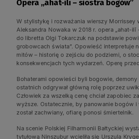
Opera „ahat-ilī – siostra bogów”
W stylistykę i rozważania wierszy Morrisse
Aleksandra Nowaka w 2018 r. opera „ahat-ilī
do libretta Olgi Tokarczuk na podstawie powie
grobowcach świata”. Opowieść interpretuje n
mitów – historię o zejściu do podziemi, o st
konsekwencjach tych wydarzeń. Operę przed
Bohaterami opowieści byli bogowie, demony i 
ostatnich odgrywał główną rolę poprzez uwik
Człowiek za wszelką cenę chciał zapobiec za
wyższe. Ostatecznie, by panowanie bogów i 
został zachwiany, ofiarę ponosi śmiertelnik.
Na scenie Polskiej Filharmonii Bałtyckiej wyst
tytułową Ninszubur wcieliła się Urszula Kryge