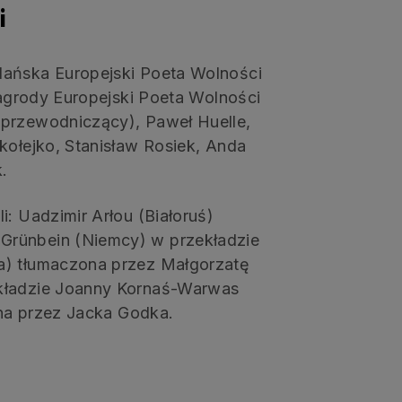
i
dańska Europejski Poeta Wolności
 Nagrody Europejski Poeta Wolności
(przewodniczący), Paweł Huelle,
kołejko, Stanisław Rosiek, Anda
.
i: Uadzimir Arłou (Białoruś)
Grünbein (Niemcy) w przekładzie
a) tłumaczona przez Małgorzatę
ekładzie Joanny Kornaś-Warwas
zona przez Jacka Godka.