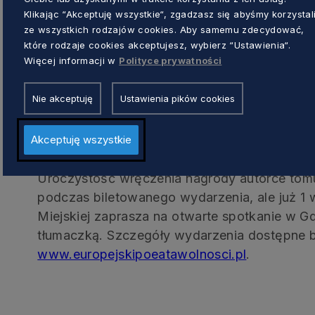
Klikając “Akceptuję wszystkie“, zgadzasz się abyśmy korzystal
ze wszystkich rodzajów cookies. Aby samemu zdecydować,
które rodzaje cookies akceptujesz, wybierz “Ustawienia“.
Więcej informacji w
Polityce prywatności
Nie akceptuję
Ustawienia pików cookies
LAUDACJĘ NA CZEŚĆ POETKI WYGŁOSILI: PRZEWODN
KRZYSZTOF CZYŻEWSKI ORAZ OLGA TOKARCZUK, L
LITERACKIEJ NAGRODY NOBLA. FOT. KAROL STAŃCZ
Akceptuję wszystkie
Uroczystość wręczenia nagrody autorce tom
podczas biletowanego wydarzenia, ale już 1 wr
Miejskiej zaprasza na otwarte spotkanie w Gda
tłumaczką. Szczegóły wydarzenia dostępne bę
www.europejskipoeatawolnosci.pl
.