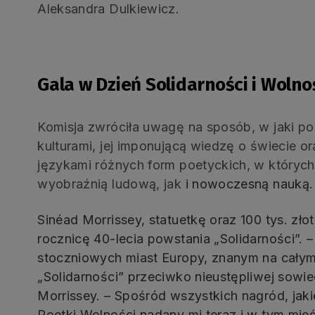
Aleksandra Dulkiewicz.
Gala w Dzień Solidarności i Wolno
Komisja zwróciła uwagę na sposób, w jaki p
kulturami, jej imponującą wiedzę o świecie o
językami różnych form poetyckich, w który
wyobraźnią ludową, jak
i nowoczesną nauką.
Sinéad Morrissey, statuetkę oraz 100 tys. z
rocznicę 40-lecia powstania „Solidarności”.
–
stoczniowych miast Europy, znanym na cały
„Solidarności” przeciwko nieustępliwej sowie
Morrissey. – Spośród wszystkich nagród, jakie
Poetki Wolności nadany mi teraz i w tym mieś