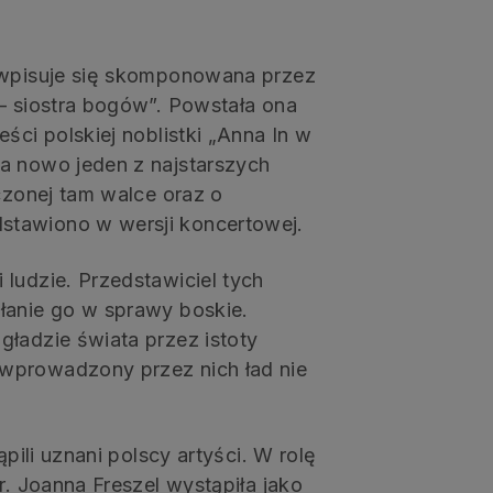
y wpisuje się skomponowana przez
 – siostra bogów”. Powstała ona
ści polskiej noblistki „Anna In w
a nowo jeden z najstarszych
oczonej tam walce oraz o
stawiono w wersji koncertowej.
ludzie. Przedstawiciel tych
łanie go w sprawy boskie.
gładzie świata przez istoty
wprowadzony przez nich ład nie
ąpili uznani polscy artyści. W rolę
r. Joanna Freszel wystąpiła jako