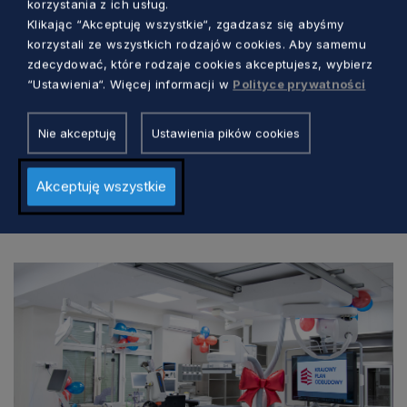
korzystania z ich usług.
po zabiegu. Robot chirurgiczny da Vinci
Klikając “Akceptuję wszystkie“, zgadzasz się abyśmy
umożliwia poprawienie komfortu pracy
korzystali ze wszystkich rodzajów cookies. Aby samemu
operatora, co bezpośrednio przekłada się na
zdecydować, które rodzaje cookies akceptujesz, wybierz
“Ustawienia“. Więcej informacji w
Polityce prywatności
wyższą powtarzalność wyników operacji.
Nie akceptuję
Ustawienia pików cookies
Akceptuję wszystkie
Zobacz również