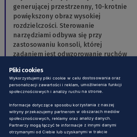
generującej przestrzenny, 10-krotnie
powiększony obraz wysokiej
rozdzielczości. Sterowanie
narzędziami odbywa się przy
zastosowaniu konsoli, której
zadaniem jest odwzorowanie ruchów
chirurga przez wieloprzegubowe
Pliki cookies
ramiona robota – tłumaczy dr n. med.
Wykorzystujemy pliki cookie w celu dostosowania oraz
Marek Lubocki.
personalizacji zawartości i reklam, umożliwienia funkcji
społecznościowych i analizy ruchu na stronie.
To sposób małoinwazyjny, co wiąże się między
Informacje dotyczące sposobu korzystania z naszej
innymi z tym, że narzędzia są wprowadzane
witryny przekazujemy partnerom w obszarach mediów
przez małe otwory zamiast wszystkich powłok
społecznościowych, reklamy oraz analizy danych.
Partnerzy mogą łączyć te informacje z innymi danymi
ciała, co oznacza mniejszą utratę krwi, krótsze
otrzymanymi od Ciebie lub uzyskanymi w trakcie
gojenie się ran oraz szybszy powrót do zdrowia