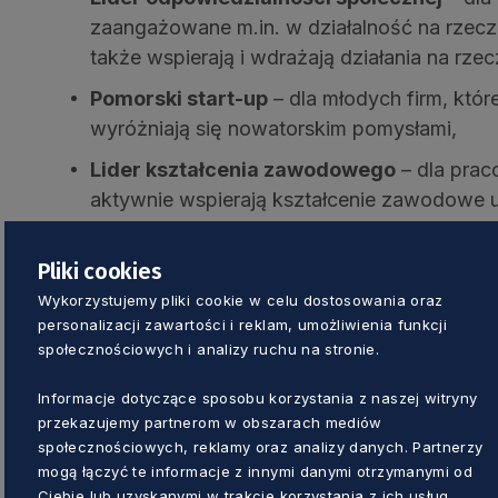
zaangażowane m.in. w działalność na rzecz 
także wspierają i wdrażają działania na rze
Pomorski start-up
– dla młodych firm, które 
wyróżniają się nowatorskim pomysłami,
Lider kształcenia zawodowego
– dla prac
aktywnie wspierają kształcenie zawodowe
pomorskiego,
Pliki cookies
Lider zielonej transformacji
– dla przedsi
rozwiązania w procesie produkcji lub organ
Wykorzystujemy pliki cookie w celu dostosowania oraz
personalizacji zawartości i reklam, umożliwienia funkcji
wpływ na środowisko.
społecznościowych i analizy ruchu na stronie.
Dodatkowo, w tym roku do konkursu dołączo
Informacje dotyczące sposobu korzystania z naszej witryny
Lidera rozwoju kompetencji
. Wyróżniona w n
przekazujemy partnerom w obszarach mediów
inwestuje w szkolenia lub kursy podnoszące
społecznościowych, reklamy oraz analizy danych. Partnerzy
mogą łączyć te informacje z innymi danymi otrzymanymi od
pozwala na ich przekwalifikowanie zgodnie z
Ciebie lub uzyskanymi w trakcie korzystania z ich usług.