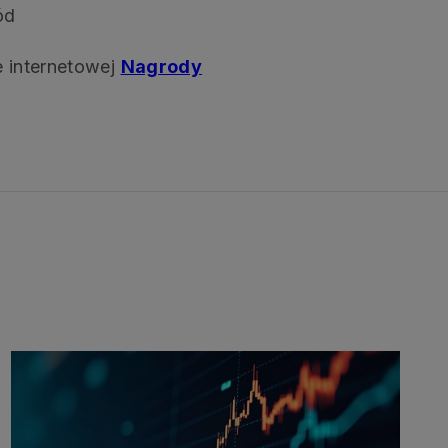
ód
e internetowej
Nagrody