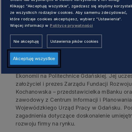
Klikając “Akceptuję wszystkie“, zgadzasz się abyśmy korzystal
Kapituła konkursu przyzna też statuetkę Gry
ze wszystkich rodzajów cookies. Aby samemu zdecydować,
Gmina przyjazna przedsiębiorcom
, natomia
które rodzaje cookies akceptujesz, wybierz “Ustawienia“.
konkursowi przyznają jednemu z uczestnikó
Więcej informacji w
Polityce prywatności
Debata o doskonaleniu umiejętn
Nie akceptuję
Ustawienia pików cookies
Akceptuję wszystkie
Uroczystą galę wręczenia nagród poprzedzi 
poprowadzi prof. Małgorzata Gawrycka, dzie
Ekonomii na Politechnice Gdańskiej. Jej ucze
założyciel i prezes Zarządu Fundacji Rozwoj
Kochanowska – przedstawicielka mBanku oraz
zawodowy z Centrum Informacji i Planowani
Wojewódzkiego Urząd Pracy w Gdańsku. Pod
zagadnienia dotyczące doskonalenie umiejętn
rozwoju firmy na rynku.