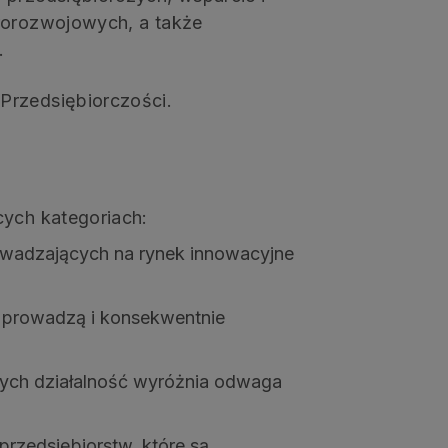
prorozwojowych, a także
.
Przedsiębiorczości.
cych kategoriach:
owadzających na rynek innowacyjne
e prowadzą i konsekwentnie
órych działalność wyróżnia odwaga
 przedsiębiorstw, które są