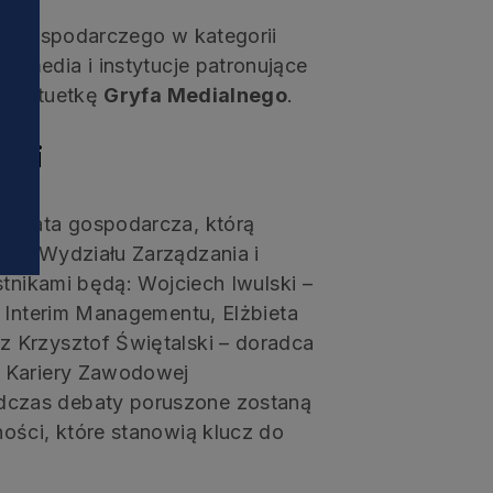
i
fa Gospodarczego w kategorii
st media i instytucje patronujące
w statuetkę
Gryfa Medialnego
.
ości
debata gospodarcza, którą
kan Wydziału Zarządzania i
stnikami będą: Wojciech Iwulski –
u Interim Managementu, Elżbieta
 Krzysztof Świętalski – doradca
a Kariery Zawodowej
czas debaty poruszone zostaną
ości, które stanowią klucz do