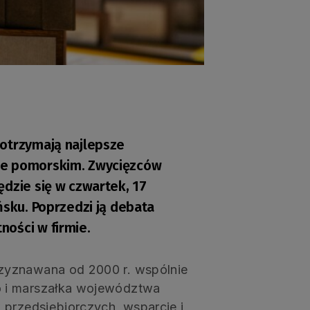
 otrzymają najlepsze
ie pomorskim. Zwycięzców
ędzie się w czwartek, 17
ńsku. Poprzedzi ją debata
ości w firmie.
zyznawana od 2000 r. wspólnie
o i marszałka województwa
 przedsiębiorczych, wsparcie i