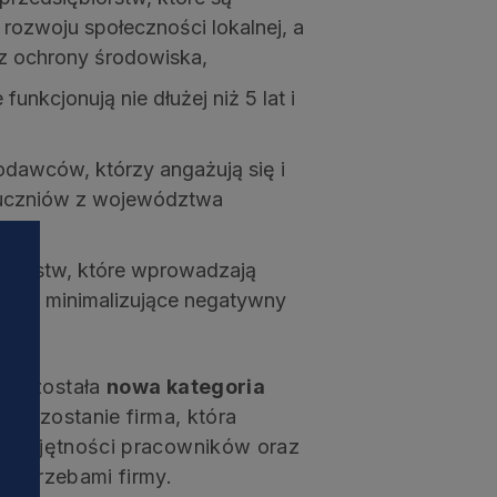
rozwoju społeczności lokalnej, a
cz ochrony środowiska,
funkcjonują nie dłużej niż 5 lat i
odawców, którzy angażują się i
 uczniów z województwa
ębiorstw, które wprowadzają
izacji minimalizujące negatywny
na została
nowa kategoria
iej zostanie firma, która
 umiejętności pracowników oraz
 potrzebami firmy.