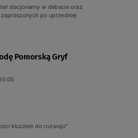
iał stacjonarny w debacie oraz
b zaproszonych po uprzedniej
grodę Pomorską Gryf
-20.00
ności kluczem do rozwoju”