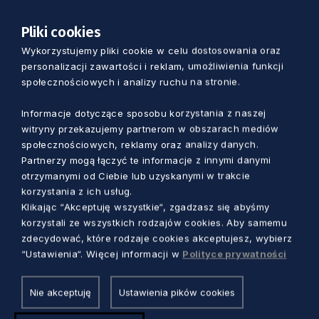
Uwaga! Dodatkowe dyżury z okazji
Pliki cookies
Europejskiego Tygodnia Testowania i
Wykorzystujemy pliki cookie w celu dostosowania oraz
personalizacji zawartości i reklam, umożliwienia funkcji
Światowego Dnia AIDS będą w czwartek, 23
społecznościowych i analizy ruchu na stronie.
listopada w godz.16.00-20.00 oraz w
poniedziałek, 27 listopada godz. 8.00-12.00.
Informacje dotyczące sposobu korzystania z naszej
Ostatni pacjent jest przyjmowany na pół
witryny przekazujemy partnerom w obszarach mediów
godziny przed zamknięciem PKD.
społecznościowych, reklamy oraz analizy danych.
Partnerzy mogą łączyć te informacje z innymi danymi
otrzymanymi od Ciebie lub uzyskanymi w trakcie
Słupsk
korzystania z ich usług.
Klikając “Akceptuję wszystkie“, zgadzasz się abyśmy
ul. Hubalczyków 1 (przy Wojewódzkim Szpitalu
korzystali ze wszystkich rodzajów cookies. Aby samemu
Specjalistycznym im. J. Korczaka, budynek H,
zdecydować, które rodzaje cookies akceptujesz, wybierz
“Ustawienia“. Więcej informacji w
Polityce prywatności
gabinet 108)
godziny otarcia:
Nie akceptuję
Ustawienia pików cookies
środy w godz.15.30-18.30