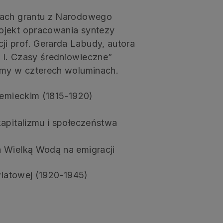
mach grantu z Narodowego
ojekt opracowania syntezy
i prof. Gerarda Labudy, autora
 I. Czasy średniowieczne”
omy w czterech woluminach.
iemieckim (1815-1920)
apitalizmu i społeczeństwa
 Wielką Wodą na emigracji
światowej (1920-1945)