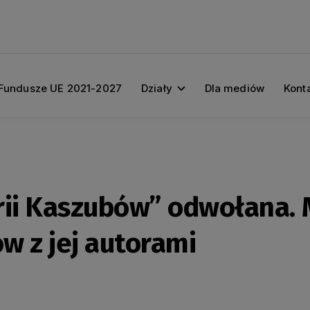
Fundusze UE 2021-2027
Działy
Dla mediów
Kont
rii Kaszubów” odwołana. 
w z jej autorami