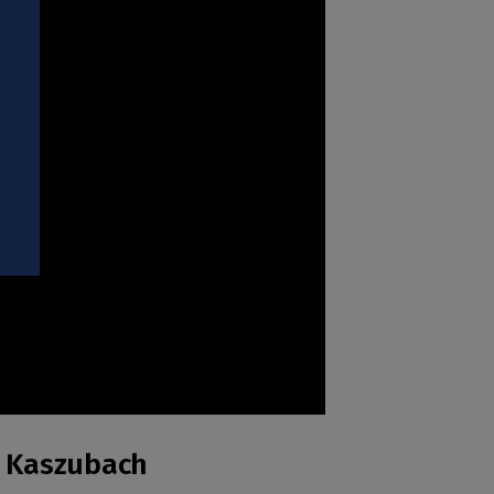
i
o Kaszubach