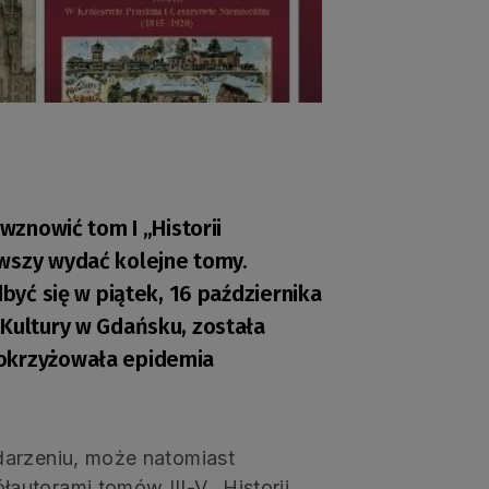
 wznowić tom I „Historii
rwszy wydać kolejne tomy.
dbyć się w piątek, 16 października
 Kultury w Gdańsku, została
pokrzyżowała epidemia
darzeniu, może natomiast
utorami tomów III-V „Historii