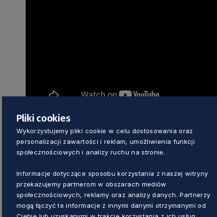
Pliki cookies
Wykorzystujemy pliki cookie w celu dostosowania oraz
Rozmowa z prof. Józefem Borzys
personalizacji zawartości i reklam, umożliwienia funkcji
społecznościowych i analizy ruchu na stronie.
Informacje dotyczące sposobu korzystania z naszej witryny
przekazujemy partnerom w obszarach mediów
społecznościowych, reklamy oraz analizy danych. Partnerzy
mogą łączyć te informacje z innymi danymi otrzymanymi od
Ciebie lub uzyskanymi w trakcie korzystania z ich usług.