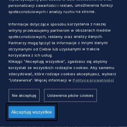
personalizacji zawartości i reklam, umożliwienia funkcji
11.00 Chwała Ukrainie
– Krakowski Salon
społecznościowych i analizy ruchu na stronie.
Poezji w Gdańsku
.
NCK, Ratusz Staromiejski,
ul. Korzenna 33/35, Sala Mieszczańska (1
Informacje dotyczące sposobu korzystania z naszej
piętro)
witryny przekazujemy partnerom w obszarach mediów
społecznościowych, reklamy oraz analizy danych.
18.00 Jesteś wszechświatem
– pokaz filmu.
Partnerzy mogą łączyć te informacje z innymi danymi
ECS, Plac Solidarności 1, audytorium (parter)
otrzymanymi od Ciebie lub uzyskanymi w trakcie
korzystania z ich usług.
23/02/2026
poniedziałek
Klikając “Akceptuję wszystkie“, zgadzasz się abyśmy
korzystali ze wszystkich rodzajów cookies. Aby samemu
18.00 Arabeski
– czytanie performatywne.
zdecydować, które rodzaje cookies akceptujesz, wybierz
ECS, Plac Solidarności 1, biblioteka (1 piętro)
“Ustawienia“. Więcej informacji w
Polityce prywatności
24/02/2026
wtorek
Nie akceptuję
Ustawienia pików cookies
Rocznica wybuchu pełnoskalowej wojny
7.30 Zapalenie zniczy.
Skwer Bohaterskiego
Akceptuję wszystkie
Mariupola, róg ulic Partyzantów i Matki Polki
11.00-17.00 Odbudowa i sprawiedliwość dla