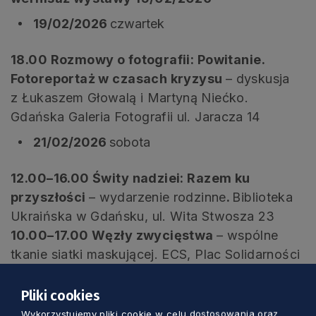
19/02/2026
czwartek
18.00 Rozmowy o fotografii: Powitanie.
Fotoreportaż w czasach kryzysu
– dyskusja
z Łukaszem Głowalą i Martyną Niećko.
Gdańska Galeria Fotografii ul. Jaracza 14
21/02/2026
sobota
12.00–16.00 Świty nadziei: Razem ku
przyszłości
– wydarzenie rodzinne
.
Biblioteka
Ukraińska w Gdańsku, ul. Wita Stwosza 23
10.00–17.00 Węzły zwycięstwa
– wspólne
tkanie siatki maskującej. ECS, Plac Solidarności
1, pod antresolą obok audytorium (parter)
Pliki cookies
22/02/2026
niedziela
Wykorzystujemy pliki cookie w celu dostosowania oraz