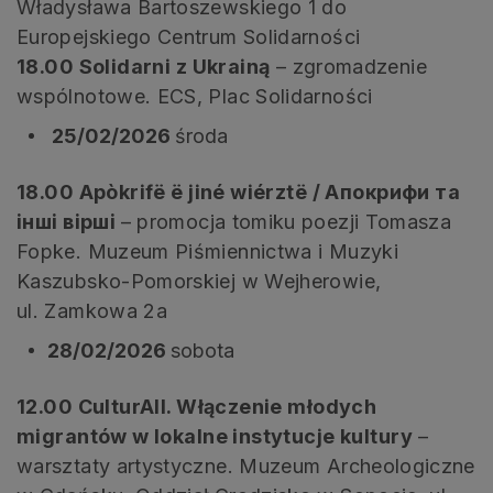
Władysława Bartoszewskiego 1 do
Europejskiego Centrum Solidarności
18.00 Solidarni z Ukrainą
– zgromadzenie
wspólnotowe. ECS, Plac Solidarności
25/02/2026
środa
18.00 Apòkrifë ë jiné wiérztë / Апокрифи та
інші вірші
– promocja tomiku poezji Tomasza
Fopke. Muzeum Piśmiennictwa i Muzyki
Kaszubsko-Pomorskiej w Wejherowie,
ul. Zamkowa 2a
28/02/2026
sobota
12.00 CulturAll. Włączenie młodych
migrantów w lokalne instytucje kultury
–
warsztaty artystyczne. Muzeum Archeologiczne