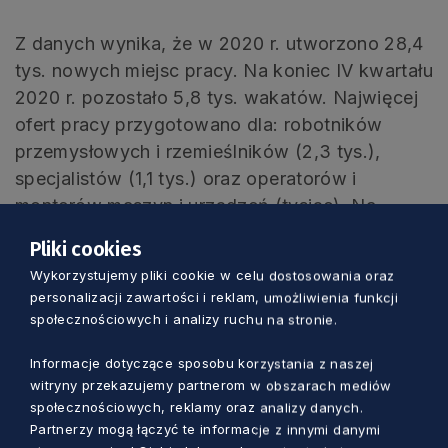
Z danych wynika, że w 2020 r. utworzono 28,4
tys. nowych miejsc pracy. Na koniec IV kwartału
2020 r. pozostało 5,8 tys. wakatów. Najwięcej
ofert pracy przygotowano dla: robotników
przemysłowych i rzemieślników (2,3 tys.),
specjalistów (1,1 tys.) oraz operatorów i
monterów maszyn i urządzeń (tysiąc). Na
najmniej wolnych miejsc mogli liczyć
Pliki cookies
przedstawiciele władz publicznych, wyżsi
Wykorzystujemy pliki cookie w celu dostosowania oraz
urzędnicy i kierownicy (200), pracownicy usług
personalizacji zawartości i reklam, umożliwienia funkcji
i sprzedawcy (300) oraz technicy i personel
społecznościowych i analizy ruchu na stronie.
średni (400).
Informacje dotyczące sposobu korzystania z naszej
witryny przekazujemy partnerom w obszarach mediów
społecznościowych, reklamy oraz analizy danych.
Partnerzy mogą łączyć te informacje z innymi danymi