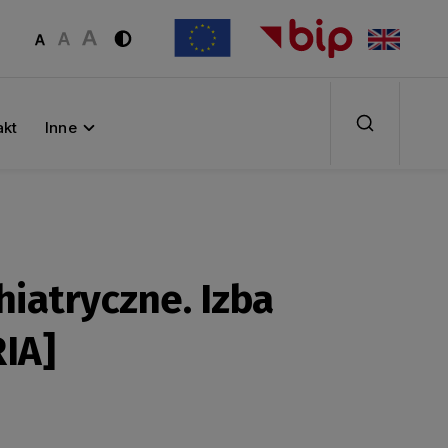
akt
Inne
iatryczne. Izba
IA]