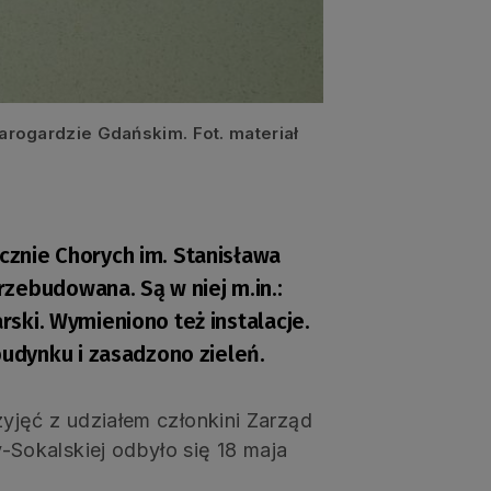
arogardzie Gdańskim. Fot. materiał
icznie Chorych im. Stanisława
zebudowana. Są w niej m.in.:
arski. Wymieniono też instalacje.
udynku i zasadzono zieleń.
yjęć z udziałem członkini Zarząd
okalskiej odbyło się 18 maja