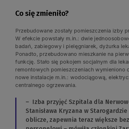
Co się zmieniło?
Przebudowane zostały pomieszczenia izby prz
W efekcie powstały m.in.: dwie jednoosobowe 
badań, zabiegowy i pielęgniarek, dyżurka lek
Ponadto, przebudowano mieszkanie na pierw
funkcję. Stało się pokojem socjalnym dla le
remontowych pomieszczeniach wymieniono o
nowe instalacje m.in.: wodociągową, elektryczn
centralnego ogrzewania.
– Izba przyjęć Szpitala dla Nerwowo
Stanisława Kryzana w Starogardzi
oblicze, zapewnia teraz większe be
personelowi – mówiła członkini Z