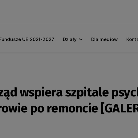
Fundusze UE 2021-2027
Działy
Dla mediów
Kont
ąd wspiera szpitale psych
rowie po remoncie [GALER