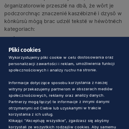
òrganizatorowie przeszlë na dbã, że wôrt je
podczorchnąc znaczenié kaszëbiznë i dzysô w
kònkùrsù mògą brac udzél tekstë w héwòtnëch
kategoriach:
Òpòwiadanié
abò
esej
w kaszëbsczim jãzekù
– kònkùrsowi dokôz ni może miec mni jak 18
Pliki cookies
tës. i nie wicy jak 70 tës. cechôw razã ze
Wykorzystujemy pliki cookie w celu dostosowania oraz
spacjama.
personalizacji zawartości i reklam, umożliwienia funkcji
społecznościowych i analizy ruchu na stronie.
Pòeticczi dokôz
w kaszëbszczim jãzëkù.
Informacje dotyczące sposobu korzystania z naszej
Dokôz na binã
w kszëbsczim jãzëkù.
witryny przekazujemy partnerom w obszarach mediów
społecznościowych, reklamy oraz analizy danych.
Pòdrobné régle kònkùrsù przistãpny je
TUWÒ
.
Partnerzy mogą łączyć te informacje z innymi danymi
otrzymanymi od Ciebie lub uzyskanymi w trakcie
Dobiwców pòznóme ob jeseń, òb czas
korzystania z ich usług.
ùroczëstoscë w pałacu Przebendowsczich-
Klikając “Akceptuję wszystkie“, zgadzasz się abyśmy
korzystali ze wszystkich rodzajów cookies. Aby samemu
Keyserlingków.