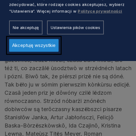
zdecydować, które rodzaje cookies akceptujesz, wybierz
“Ustawienia“. Więcej informacji w
Polityce prywatności
Chto dobëł w ùszłich latach?
Nie akceptuję
Ustawienia pików cookies
Bëłë i gwiôzdë, co zajasniałé raz i wcyg każą
czekac na swòjé pòstãpné òbjawienié. Są téż
Akceptuję wszystkie
ale wnetka regularny laureacë. Dzejôrze,
gazetnice, ledzë młodi, czasã baro młodi, ale
téż ti, co zaczãlë ùsodztwò w strzédnéch latach
i pózni. Biwô tak, że piérszi prizë nie są dóné.
Tak bëło ju w sómim pierwszim kònkùrsu edicjë.
Czasã jeden priz je dôwóny czilë lëdzom
równoczasno. Strzód nóbarżi znónëch
dobiwców są terôczasny kaszëbszci pisarze
Stanisłôw Janka, Artur Jabłońsczi, Felicjô
Baska-Bòrzëszkòwskô, Ida Czajinô, Kristina
Lewna, Mateùsz Titës Meyer, Roman