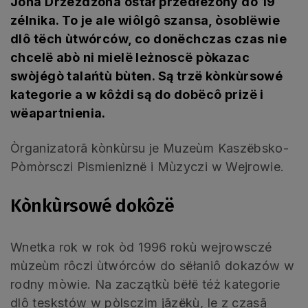
Jóna Drzeżdżóna òstał przedłëżony do 19
zélnika. To je ale wiôlgô szansa, òsoblëwie
dlô tëch ùtwórców, co donëchczas czas nie
chcelë abò ni mielë leżnoscë pòkazac
swòjégò talańtù bùten. Są trzë kònkùrsowé
kategorie a w kôżdi są do dobëcô prizë i
wëapartnienia.
Òrganizatorã kònkùrsu je Muzeùm Kaszëbsko-
Pòmòrsczi Pismieniznë i Mùzyczi w Wejrowie.
Kònkùrsowé dokôzë
Wnetka rok w rok òd 1996 rokù wejrowsczé
mùzeùm rôczi ùtwórców do sëłaniô dokazów w
rodny mòwie. Na zaczątkù bëłë téż kategorie
dlô teskstów w pòlsczim jãzëkù, le z czasã