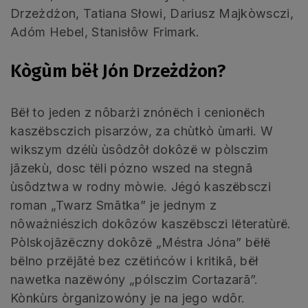
Drzeżdżon, Tatiana Słowi, Dariusz Majkòwsczi,
Adóm Hebel, Stanisłôw Frimark.
Kògùm bëł Jón Drzeżdżon?
Bëł to jeden z nôbarżi znónëch i cenionëch
kaszëbsczich pisarzów, za chùtkò ùmarłi. W
wikszym dzélù ùsôdzôł dokôzë w pòlsczim
jãzekù, dosc tëli pózno wszed na stegnã
ùsôdztwa w rodny mòwie. Jégó kaszëbsczi
roman „Twarz Smãtka” je jednym z
nôważniészich dokôzów kaszëbsczi lëteratùrë.
Pòlskojãzëczny dokôzë „Méstra Jóna” bëłë
bëlno przëjãté bez czëtińców i kritikã, bëł
nawetka nazëwóny „pólsczim Cortazarã”.
Kònkùrs òrganizowóny je na jego wdôr.