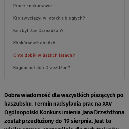
Prace konkursowe
Kto zwyciężył w latach ubiegłych?
Kim był Jan Drzeżdżon?
Kònkùrsowé dokôzë
Chto dobëł w ùszłich latach?
Kògùm bëł Jón Drzeżdżon?
Dobra wiadomość dla wszystkich piszących po
kaszubsku. Termin nadsyłania prac na XXV
Ogólnopolski Konkurs imienia Jana Drzeżdżona
został przedłużony do 19 sierpnia. Jest to