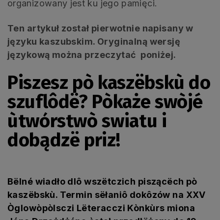
organizowany jest ku jego pamięci.
Ten artykuł został pierwotnie napisany w
języku kaszubskim. Oryginalną wersję
językową można przeczytać poniżej.
Piszesz pò kaszëbskù do
szuflôdë? Pòkaże swòjé
ùtwórstwò swiatu i
dobądzë priz!
Bëlné wiadło dlô wszëtczich piszącëch pò
kaszëbskù. Termin sëłaniô dokôzów na XXV
Òglowòpòlsczi Lëteracczi Kònkùrs miona