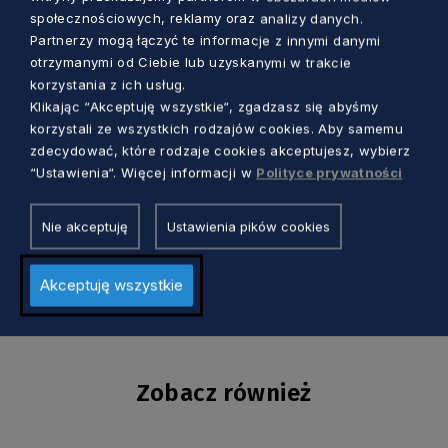
społecznościowych, reklamy oraz analizy danych.
wymianą wielu doświadczeń oraz cennych
Partnerzy mogą łączyć te informacje z innymi danymi
informacji. Zespół urologów wzbogacił się o
otrzymanymi od Ciebie lub uzyskanymi w trakcie
nowe doświadczenie w zakresie robotycznej
korzystania z ich usług.
resekcji pęcherza moczowego, co daje
Klikając “Akceptuję wszystkie“, zgadzasz się abyśmy
możliwość samodzielnego przeprowadzenia
korzystali ze wszystkich rodzajów cookies. Aby samemu
zdecydować, które rodzaje cookies akceptujesz, wybierz
tego typu zabiegów na naszym oddziale.
“Ustawienia“. Więcej informacji w
Polityce prywatności
Nie akceptuję
Ustawienia pików cookies
Akceptuję wszystkie
Zobacz również