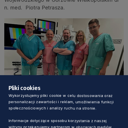
n. med. Piotra Petrasza.
Pliki cookies
Wykorzystujemy pliki cookie w celu dostosowania oraz
personalizacji zawartości i reklam, umożliwienia funkcji
społecznościowych i analizy ruchu na stronie.
Jak podkreśla rzeczniczka spółki Copernicus
Informacje dotyczące sposobu korzystania z naszej
Katarzyna Brozek spotkanie zaowocowało
witryny przekazujemy partnerom w obszarach mediów