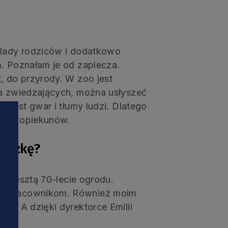
ślady rodziców i dodatkowo
m. Poznałam je od zaplecza.
, do przyrody. W zoo jest
ma zwiedzających, można usłyszeć
ł jest gwar i tłumy ludzi. Dlatego
i ich opiekunów.
siążkę?
ię zresztą 70-lecie ogrodu.
 i pracownikom. Również moim
ąt. A dzięki dyrektorce Emilii