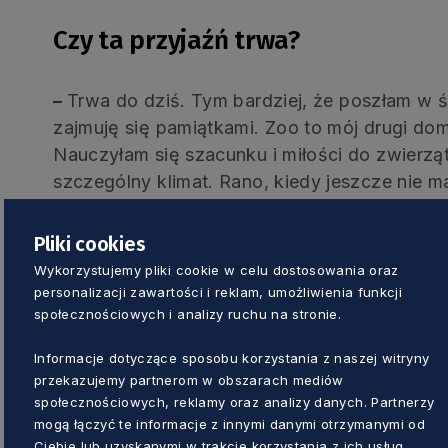
Czy ta przyjaźń trwa?
–
Trwa do dziś. Tym bardziej, że poszłam w 
zajmuję się pamiątkami. Zoo to mój drugi do
Nauczyłam się szacunku i miłości do zwierząt
szczególny klimat. Rano, kiedy jeszcze nie 
zaskakujące dźwięki natury, inne niż gdy wokó
poczułam, że chcę to opisać. Świat zwierząt 
Pliki cookies
Wykorzystujemy pliki cookie w celu dostosowania oraz
Czyli tak narodził się pomysł na k
personalizacji zawartości i reklam, umożliwienia funkcji
społecznościowych i analizy ruchu na stronie.
– Było to dokładnie dwa lata temu, zbliżało s
Informacje dotyczące sposobu korzystania z naszej witryny
Dlatego zadedykowałam książkę zwierzętom
przekazujemy partnerom w obszarach mediów
społecznościowych, reklamy oraz analizy danych. Partnerzy
rodzicom. Dzięki nim pokochałam świat zwierz
mogą łączyć te informacje z innymi danymi otrzymanymi od
Salach udało się ten pomysł zrealizować.
Ciebie lub uzyskanymi w trakcie korzystania z ich usług.