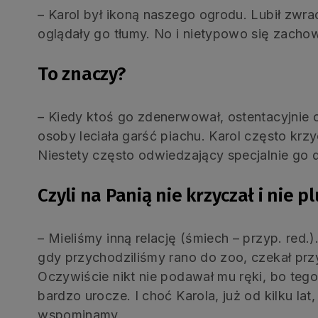
– Karol był ikoną naszego ogrodu. Lubił zwr
oglądały go tłumy. No i nietypowo się zacho
To znaczy?
– Kiedy ktoś go zdenerwował, ostentacyjnie o
osoby leciała garść piachu. Karol często krzyc
Niestety często odwiedzający specjalnie go dr
Czyli na Panią nie krzyczał i nie pl
– Mieliśmy inną relację (śmiech – przyp. red
gdy przychodziliśmy rano do zoo, czekał przy
Oczywiście nikt nie podawał mu ręki, bo tego 
bardzo urocze. I choć Karola, już od kilku lat
wspominamy.