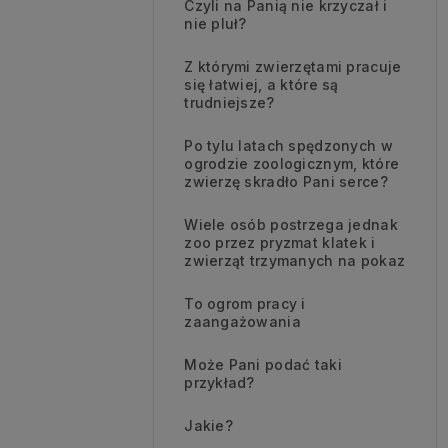
Czyli na Panią nie krzyczał i
nie pluł?
Z którymi zwierzętami pracuje
się łatwiej, a które są
trudniejsze?
Po tylu latach spędzonych w
ogrodzie zoologicznym, które
zwierzę skradło Pani serce?
Wiele osób postrzega jednak
zoo przez pryzmat klatek i
zwierząt trzymanych na pokaz
To ogrom pracy i
zaangażowania
Może Pani podać taki
przykład?
Jakie?