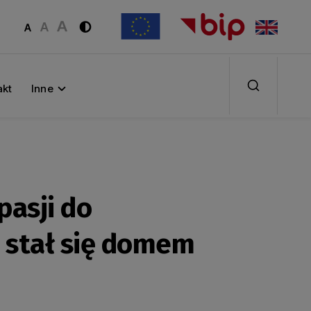
akt
Inne
pasji do
i stał się domem