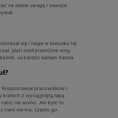
acać na siebie uwagę i zawsze
wywał.
dwracał się i nagle w kierunku tej
zał, pluł i robił przeróżne miny.
ażnili. Ja bardzo lubiłam Karola.
uł?
.). Rozpoznawał pracowników i
 kratach z wyciągniętą łapą.
robić nie wolno. Ale było to
, z nami nie ma, często go