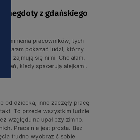
i
a „Anegdoty z gdańskiego
wspomnienia pracowników, tych
Chciałam pokazać ludzi, którzy
tnie zajmują się nimi. Chciałam,
 dzień, kiedy spacerują alejkami.
ie od dziecka, inne zaczęły pracę
ntakt. To przede wszystkim ludzie
bez względu na upał czy zimno.
ich. Praca nie jest prosta. Bez
ęcia trudno wyobrazić sobie