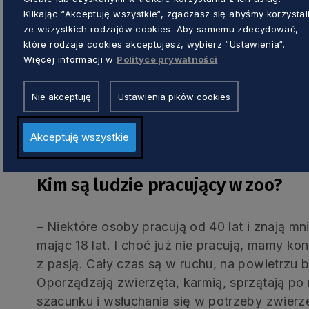
Klikając “Akceptuję wszystkie“, zgadzasz się abyśmy korzystal
O czym w takim razie jest książk
ze wszystkich rodzajów cookies. Aby samemu zdecydować,
zoo”?
które rodzaje cookies akceptujesz, wybierz “Ustawienia“.
Więcej informacji w
Polityce prywatności
– Książka opowiada prawdziwe historie. To 
Nie akceptuję
Ustawienia pików cookies
emerytowanych i tych, którzy wciąż pracują. 
życie poświęcili zwierzętom, kochają je i świe
Akceptuję wszystkie
żeby inni zobaczyli to, czego nie widać na co
Kim są ludzie pracujący w zoo?
– Niektóre osoby pracują od 40 lat i znają mn
mając 18 lat. I choć już nie pracują, mamy ko
z pasją. Cały czas są w ruchu, na powietrzu 
Oporządzają zwierzęta, karmią, sprzątają po n
szacunku i wsłuchania się w potrzeby zwierz