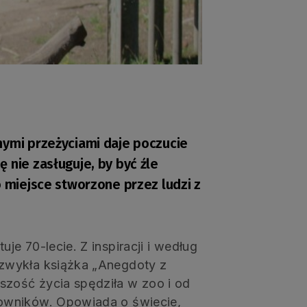
nymi przeżyciami daje poczucie
 nie zasługuje, by być źle
o miejsce stworzone przez ludzi z
e 70-lecie. Z inspiracji i według
zwykła książka „Anegdoty z
zość życia spędziła w zoo i od
owników. Opowiada o świecie,