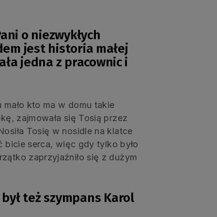
ani o niezwykłych
dem jest historia małej
ła jedna z pracownic i
cu mało kto ma w domu takie
ekę, zajmowała się Tosią przez
Nosiła Tosię w nosidle na klatce
ć bicie serca, więc gdy tylko było
rzątko zaprzyjaźniło się z dużym
był też szympans Karol