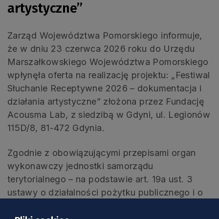
artystyczne”
Zarząd Województwa Pomorskiego informuje,
że w dniu 23 czerwca 2026 roku do Urzędu
Marszałkowskiego Województwa Pomorskiego
wpłynęła oferta na realizację projektu: „Festiwal
Słuchanie Receptywne 2026 – dokumentacja i
działania artystyczne” złożona przez Fundację
Acousma Lab, z siedzibą w Gdyni, ul. Legionów
115D/8, 81-472 Gdynia.
Zgodnie z obowiązującymi przepisami organ
wykonawczy jednostki samorządu
terytorialnego – na podstawie art. 19a ust. 3
ustawy o działalności pożytku publicznego i o
wolontariacie (t. j. Dz. U. z 2025 r. poz. 1338) –
ma obowiązek, w terminie nie dłuższym niż 7