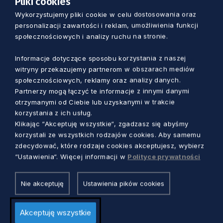
Pliki cookies
dni roboczych od dnia wpłynięcia oferty,
Wykorzystujemy pliki cookie w celu dostosowania oraz
personalizacji zawartości i reklam, umożliwienia funkcji
zamieszczenia wniosku na realizację zadania
społecznościowych i analizy ruchu na stronie.
publicznego w Biuletynie Informacji Publicznej,
w siedzibie organu jednostki samorządu
Informacje dotyczące sposobu korzystania z naszej
terytorialnego w miejscu przeznaczonym na
witryny przekazujemy partnerom w obszarach mediów
zamieszczanie ogłoszeń, na stronie
społecznościowych, reklamy oraz analizy danych.
Partnerzy mogą łączyć te informacje z innymi danymi
internetowej organu jednostki samorządu
otrzymanymi od Ciebie lub uzyskanymi w trakcie
terytorialnego, na okres 7 dni.
korzystania z ich usług.
Klikając “Akceptuję wszystkie“, zgadzasz się abyśmy
Zgodnie z art. 19a ust. 4 ww. ustawy „każdy, w
korzystali ze wszystkich rodzajów cookies. Aby samemu
terminie 7 dni od dnia zamieszczenia oferty,
zdecydować, które rodzaje cookies akceptujesz, wybierz
“Ustawienia“. Więcej informacji w
Polityce prywatności
może zgłosić uwagi dotyczące oferty”. Po
upływie wymaganego terminu Zarząd
Nie akceptuję
Ustawienia pików cookies
Województwa Pomorskiego rozpatrzy
zgłoszone uwagi, a następnie podejmie
Akceptuję wszystkie
stosowną decyzję. W przypadku braku uwag,