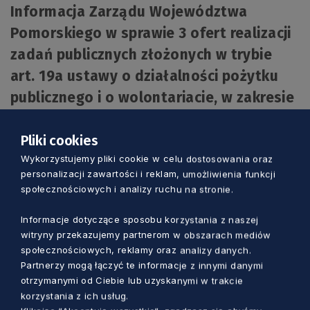
Informacja Zarządu Województwa
Pomorskiego w sprawie 3 ofert realizacji
zadań publicznych złożonych w trybie
art. 19a ustawy o działalności pożytku
publicznego i o wolontariacie, w zakresie
działalności na rzecz osób
niepełnosprawnych.
Pliki cookies
Wykorzystujemy pliki cookie w celu dostosowania oraz
personalizacji zawartości i reklam, umożliwienia funkcji
Załączniki:
społecznościowych i analizy ruchu na stronie.
Klauzula Informacyjna
Informacje dotyczące sposobu korzystania z naszej
witryny przekazujemy partnerom w obszarach mediów
Informacja o możliwości zgłaszania uwag
społecznościowych, reklamy oraz analizy danych.
do ofert na realizację zadań publicznych
Partnerzy mogą łączyć te informacje z innymi danymi
otrzymanymi od Ciebie lub uzyskanymi w trakcie
Oferta Stowarzyszenie Cool-awi
korzystania z ich usług.