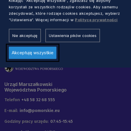
Klikając “Akceptuję wszystkie“, zgadzasz się abyśmy
Oferta Stowarzyszenie Dlaczego NIE
korzystali ze wszystkich rodzajów cookies. Aby samemu
Oferta Polskie Stowarzyszenie Diabetyków
zdecydować, które rodzaje cookies akceptujesz, wybierz
“Ustawienia“. Więcej informacji w
Polityce prywatności
Nie akceptuję
Ustawienia pików cookies
Akceptuję wszystkie
Urząd Marszałkowski
Województwa Pomorskiego
Telefon
+48 58 32 68 555
E-mail:
info@pomorskie.eu
Godziny pracy urzędu:
07:45-15:45