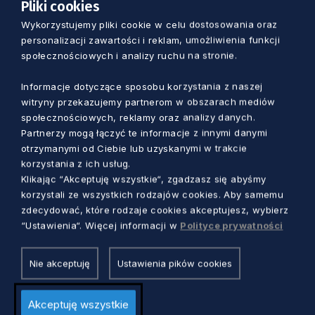
Pliki cookies
– Dysponujemy 15 salami
Wykorzystujemy pliki cookie w celu dostosowania oraz
personalizacji zawartości i reklam, umożliwienia funkcji
spełniającymi wymagania izolatki,
społecznościowych i analizy ruchu na stronie.
każda z nich posiada własny węzeł
sanitarny i jest przystosowana do
Informacje dotyczące sposobu korzystania z naszej
witryny przekazujemy partnerom w obszarach mediów
izolacji pacjentów z chorobami wysoce
społecznościowych, reklamy oraz analizy danych.
zaraźliwymi – informuje Sławomira
Partnerzy mogą łączyć te informacje z innymi danymi
otrzymanymi od Ciebie lub uzyskanymi w trakcie
Niedźwiecka
.
korzystania z ich usług.
Klikając “Akceptuję wszystkie“, zgadzasz się abyśmy
Na oddziale leczone będą dzieci z m.in.
korzystali ze wszystkich rodzajów cookies. Aby samemu
zdecydować, które rodzaje cookies akceptujesz, wybierz
chorobami zakaźnymi wieku dziecięcego,
“Ustawienia“. Więcej informacji w
Polityce prywatności
chorobami przewodu pokarmowego, ostrymi
infekcjami układu oddechowego, ostrymi i
Nie akceptuję
Ustawienia pików cookies
przewlekłymi schorzeniami wątroby,
neuroinfekcjami oraz zespołami nabytych
Akceptuję wszystkie
niedoborów odporności.