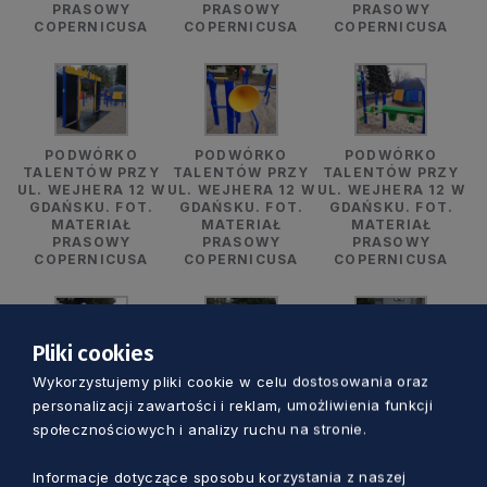
PRASOWY
PRASOWY
PRASOWY
COPERNICUSA
COPERNICUSA
COPERNICUSA
PODWÓRKO
PODWÓRKO
PODWÓRKO
TALENTÓW PRZY
TALENTÓW PRZY
TALENTÓW PRZY
UL. WEJHERA 12 W
UL. WEJHERA 12 W
UL. WEJHERA 12 W
GDAŃSKU. FOT.
GDAŃSKU. FOT.
GDAŃSKU. FOT.
MATERIAŁ
MATERIAŁ
MATERIAŁ
PRASOWY
PRASOWY
PRASOWY
COPERNICUSA
COPERNICUSA
COPERNICUSA
Pliki cookies
Wykorzystujemy pliki cookie w celu dostosowania oraz
PODWÓRKO
PODWÓRKO
PODWÓRKO
personalizacji zawartości i reklam, umożliwienia funkcji
TALENTÓW PRZY
TALENTÓW PRZY
TALENTÓW PRZY
UL. WEJHERA 12 W
UL. WEJHERA 12 W
UL. WEJHERA 12 W
społecznościowych i analizy ruchu na stronie.
GDAŃSKU. FOT.
GDAŃSKU. FOT.
GDAŃSKU. FOT.
MATERIAŁ
MATERIAŁ
MATERIAŁ
PRASOWY
PRASOWY
PRASOWY
Informacje dotyczące sposobu korzystania z naszej