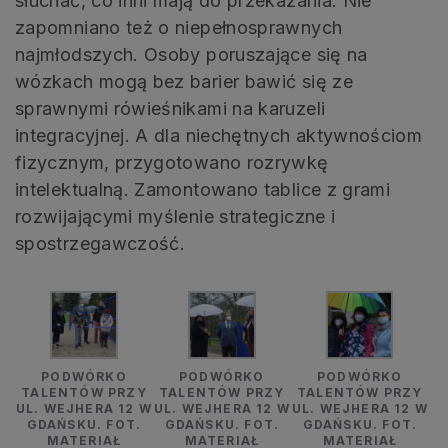
słuchać, co inni mają do przekazania. Nie
zapomniano też o niepełnosprawnych
najmłodszych. Osoby poruszające się na
wózkach mogą bez barier bawić się ze
sprawnymi rówieśnikami na karuzeli
integracyjnej. A dla niechętnych aktywnościom
fizycznym, przygotowano rozrywkę
intelektualną. Zamontowano tablice z grami
rozwijającymi myślenie strategiczne i
spostrzegawczość.
PODWÓRKO
PODWÓRKO
PODWÓRKO
TALENTÓW PRZY
TALENTÓW PRZY
TALENTÓW PRZY
UL. WEJHERA 12 W
UL. WEJHERA 12 W
UL. WEJHERA 12 W
GDAŃSKU. FOT.
GDAŃSKU. FOT.
GDAŃSKU. FOT.
MATERIAŁ
MATERIAŁ
MATERIAŁ