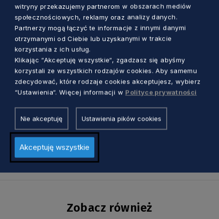
COPERNICUSA
COPERNICUSA
COPERNICUSA
witryny przekazujemy partnerom w obszarach mediów
społecznościowych, reklamy oraz analizy danych.
Partnerzy mogą łączyć te informacje z innymi danymi
Podwórko z marką Nivea
otrzymanymi od Ciebie lub uzyskanymi w trakcie
korzystania z ich usług.
Klikając “Akceptuję wszystkie“, zgadzasz się abyśmy
Marka kosmetyczna już po raz 7. wybudowała
korzystali ze wszystkich rodzajów cookies. Aby samemu
20 wyjątkowych podwórek w całej Polsce.
zdecydować, które rodzaje cookies akceptujesz, wybierz
Jedno z nich powstało w Gdańsku. Do tej pory
“Ustawienia“. Więcej informacji w
Polityce prywatności
oddano do użytku 160 takich obiektów. Koszt
powstania jednego z nich to 250 tys. zł.
Nie akceptuję
Ustawienia pików cookies
Akceptuję wszystkie
Zobacz również