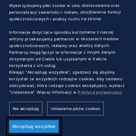
gabinet 108)
Wykorzystujemy pliki cookie w celu dostosowania oraz
personalizacji zawartości i reklam, umożliwienia funkcji
społecznościowych i analizy ruchu na stronie.
godziny otarcia:
środy w godz.15.30-18.30
Informacje dotyczące sposobu korzystania z naszej
witryny przekazujemy partnerom w obszarach mediów
w pierwszą sobotę miesiąca w godz. 9.00-
społecznościowych, reklamy oraz analizy danych.
15.00
Partnerzy mogą łączyć te informacje z innymi danymi
otrzymanymi od Ciebie lub uzyskanymi w trakcie
Uwaga! Dodatkowy dyżur z okazji Wiosennego
korzystania z ich usług.
Klikając “Akceptuję wszystkie“, zgadzasz się abyśmy
Tygodnia Testowania będzie w sobotę, 25 maja
korzystali ze wszystkich rodzajów cookies. Aby samemu
w godz. 9.00-15.00.
zdecydować, które rodzaje cookies akceptujesz, wybierz
“Ustawienia“. Więcej informacji w
Polityce prywatności
Sopot
Nie akceptuję
Ustawienia pików cookies
ul. Bolesława Chrobrego 10 (Miejska Stacja
Pogotowia Ratunkowego, gabinet 7)
Akceptuję wszystkie
godziny otarcia: