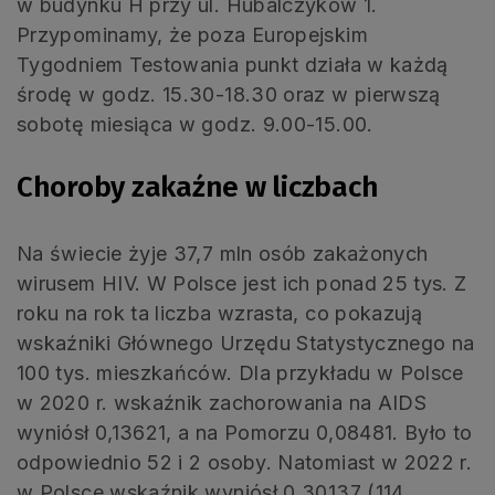
w budynku H przy ul. Hubalczyków 1.
Przypominamy, że poza Europejskim
Tygodniem Testowania punkt działa w każdą
środę w godz. 15.30-18.30 oraz w pierwszą
sobotę miesiąca w godz. 9.00-15.00.
Choroby zakaźne w liczbach
Na świecie żyje 37,7 mln osób zakażonych
wirusem HIV. W Polsce jest ich ponad 25 tys. Z
roku na rok ta liczba wzrasta, co pokazują
wskaźniki Głównego Urzędu Statystycznego na
100 tys. mieszkańców. Dla przykładu w Polsce
w 2020 r. wskaźnik zachorowania na AIDS
wyniósł 0,13621, a na Pomorzu 0,08481. Było to
odpowiednio 52 i 2 osoby. Natomiast w 2022 r.
w Polsce wskaźnik wyniósł 0,30137 (114