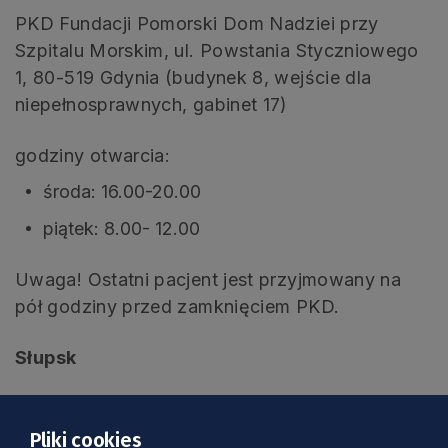
PKD Fundacji Pomorski Dom Nadziei przy
Szpitalu Morskim, ul. Powstania Styczniowego
1, 80-519 Gdynia (budynek 8, wejście dla
niepełnosprawnych, gabinet 17)
godziny otwarcia:
środa: 16.00-20.00
piątek: 8.00- 12.00
Uwaga! Ostatni pacjent jest przyjmowany na
pół godziny przed zamknięciem PKD.
Słupsk
ul. Hubalczyków 1 (przy Wojewódzkim Szpitalu
Specjalistycznym im. J. Korczaka, budynek H,
Pliki cookies