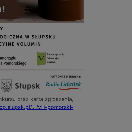
kursu oraz karta zgłoszenia,
pbp.slupsk.pl/…/viii-pomorski-