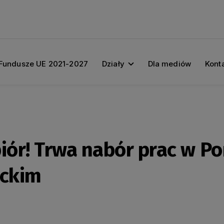
Fundusze UE 2021-2027
Działy
Dla mediów
Kont
piór! Trwa nabór prac w 
ackim