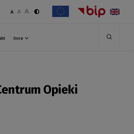
akt
Inne
 Centrum Opieki