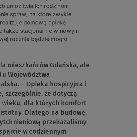
ób umożliwia ich rodzinom
nie spraw, na które zwykle
t realizuje domową opiekę
ać także stacjonarnie w nowym
owej rocznie będzie mogło
dla mieszkańców Gdańska, ale
ządu Województwa
lska. – Opieka hospicyjna i
 szczególnie, że dotyczą
 wieku, dla których komfort
e istotny. Dlatego na budowę,
wytchnieniową przekazaliśmy
wsparcie w codziennym