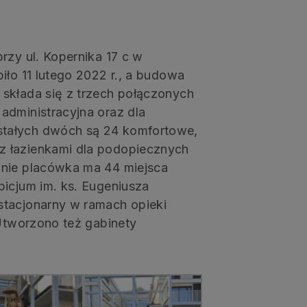
rzy ul. Kopernika 17 c w
iło 11 lutego 2022 r., a budowa
składa się z trzech połączonych
administracyjna oraz dla
tałych dwóch są 24 komfortowe,
z łazienkami dla podopiecznych
znie placówka ma 44 miejsca
picjum im. ks. Eugeniusza
stacjonarny w ramach opieki
 Utworzono też gabinety