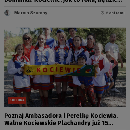
miało swój dzień
Marcin Szumny
5 dni temu
KULTURA
Poznaj Ambasadora i Perełkę Kociewia.
Walne Kociewskie Plachandry już 15