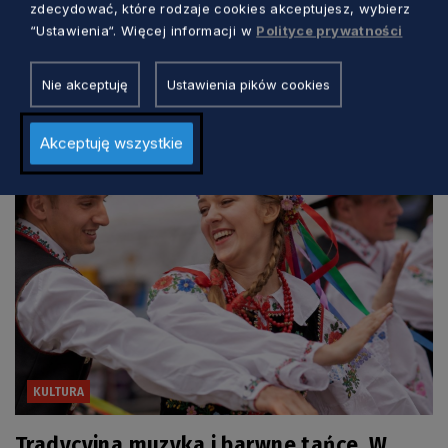
zdecydować, które rodzaje cookies akceptujesz, wybierz
Trzy dni kina, rozmów i spotkań nad
“Ustawienia“. Więcej informacji w
Polityce prywatności
morzem. Wyjątkowy festiwal w Jastarni
Nie akceptuję
Ustawienia pików cookies
Marcin Szumny
3 dni temu
Akceptuję wszystkie
KULTURA
Tradycyjna muzyka i barwne tańce. W