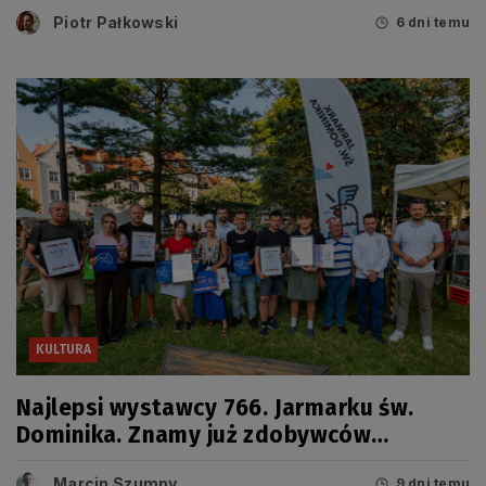
sierpnia
Piotr Pałkowski
6 dni temu
KULTURA
Najlepsi wystawcy 766. Jarmarku św.
Dominika. Znamy już zdobywców
tegorocznych Grand Prix
Marcin Szumny
9 dni temu