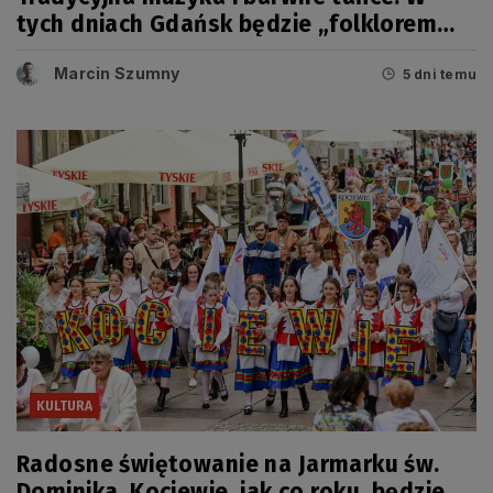
tych dniach Gdańsk będzie „folklorem
malowany”
Marcin Szumny
5 dni temu
KULTURA
Radosne świętowanie na Jarmarku św.
Dominika. Kociewie, jak co roku, będzie