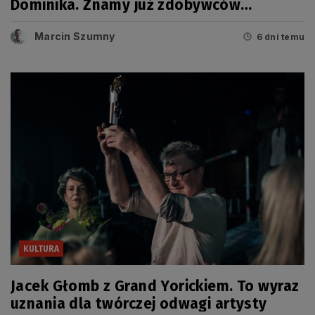
Dominika. Znamy już zdobywców
tegorocznych Grand Prix
Marcin Szumny
6 dni temu
KULTURA
Jacek Głomb z Grand Yorickiem. To wyraz
uznania dla twórczej odwagi artysty