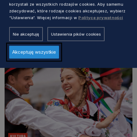
korzystali ze wszystkich rodzajów cookies. Aby samemu
KULTURA
zdecydować, które rodzaje cookies akceptujesz, wybierz
“Ustawienia“. Więcej informacji w
Polityce prywatności
Trzy dni kina, rozmów i spotkań nad
morzem. Wyjątkowy festiwal w Jastarni
Nie akceptuję
Ustawienia pików cookies
Marcin Szumny
22 godzin temu
Akceptuję wszystkie
KULTURA