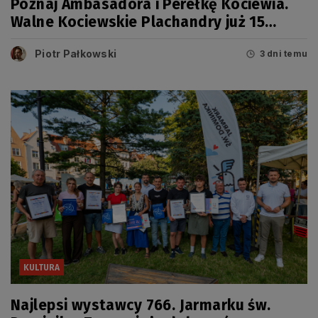
Poznaj Ambasadora i Perełkę Kociewia.
Walne Kociewskie Plachandry już 15
sierpnia
Piotr Pałkowski
3 dni temu
KULTURA
Najlepsi wystawcy 766. Jarmarku św.