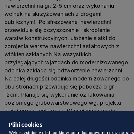
nawierzchni na gr. 2-5 cm oraz wykonaniu
wcinek na skrzyżowaniach z drogami
publicznymi. Po sfrezowanej nawierzchni
przewiduje się oczyszczenie i skropienie
warstw konstrukcyjnych, ułożenie siatki do
zbrojenia warstw nawierzchni asfaltowych z
włókien szklanych Na wszystkich
przylegających wjazdach do modernizowanego
odcinka zakłada się odtworzenie nawierzchni.
Na całej długości odcinka modernizowanego po
obu stronach przewiduje się pobocza o gr.
12cm. Planuje się wykonanie oznakowania
poziomego grubowarstwowego wg. projektu
stałej organizacji ruchu. W miejscach gdzie
występuje problem z nośnością podłoża
Pliki cookies
przewidziano wzmocnienie nawierzchni po
Wykorzystujemy pliki cookie w celu dostosowania oraz personal