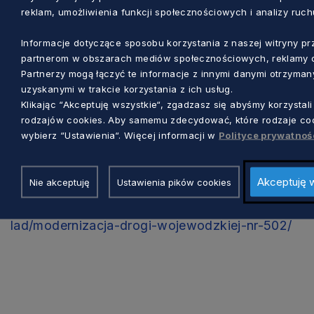
przez zastosowanie dodatkowych warstw
reklam, umożliwienia funkcji społecznościowych i analizy ruchu
podbudowy. Zakłada się również dostosowanie
niwelety zatok autobusowych, peronów
Informacje dotyczące sposobu korzystania z naszej witryny p
autobusowych oraz innych nawierzchni z kostki
partnerom w obszarach mediów społecznościowych, reklamy o
Partnerzy mogą łączyć te informacje z innymi danymi otrzyman
brukowej do nowej niwelety jezdni.
uzyskanymi w trakcie korzystania z ich usług.
Klikając “Akceptuję wszystkie“, zgadzasz się abyśmy korzystali
rodzajów cookies. Aby samemu zdecydować, które rodzaje coo
wybierz “Ustawienia“. Więcej informacji w
Polityce prywatnoś
Informacje z bieżącej realizacji projektu pod
adresem:
https://www.zdw-
Akceptuję 
Nie akceptuję
Ustawienia pików cookies
gdansk.pl/zdw/menu-
glowne/inwestycje/inwestycje-polski-
lad/modernizacja-drogi-wojewodzkiej-nr-502/