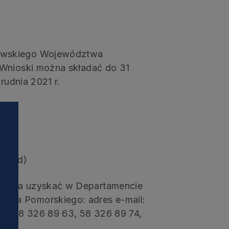
owskiego Województwa
 Wnioski można składać do 31
rudnia 2021 r.
ntów
(Word)
można uzyskać w Departamencie
twa Pomorskiego: adres e-mail:
ów: 58 326 89 63, 58 326 89 74,