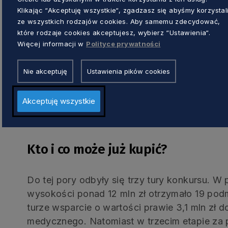
Klikając “Akceptuję wszystkie“, zgadzasz się abyśmy korzystal
ze wszystkich rodzajów cookies. Aby samemu zdecydować,
Podmioty medyczne mogą ubiegać się o dofin
które rodzaje cookies akceptujesz, wybierz “Ustawienia“.
(minimalna wartość grantu) (podmioty leczni
Więcej informacji w
Polityce prywatności
zdrowotne w zakresie psychiatrycznej opieki 
poprzez 40 tys. zł (minimalna wartość grantu
Nie akceptuję
Ustawienia pików cookies
medycznego) aż do 1,5 mln zł (maksymalna w
lecznicze). Podmioty ubiegające się o grant
Akceptuję wszystkie
wkładu własnego. Wartość dofinansowania to
całkowita projektu wynosi 24 964 170 zł.
Kto i co może już kupić?
Do tej pory odbyły się trzy tury konkursu. 
wysokości ponad 12 mln zł otrzymało 19 pod
turze wsparcie o wartości prawie 3,1 mln zł 
medycznego. Natomiast w trzecim etapie za p