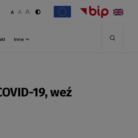
akt
Inne
COVID-19, weź