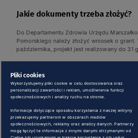
Jakie dokumenty trzeba złożyć?
Do Departamentu Zdrowia Urzędu Marszałk
Pomorskiego należy złożyć wniosek o grant.
października, projekt jest realizowany do 31 g
Regulamin powierzenia grantów
Pliki cookies
Załącznik do regulaminu powierzenia gra
Wykorzystujemy pliki cookie w celu dostosowania oraz
personalizacji zawartości i reklam, umożliwienia funkcji
Wniosek_regulamin powierzenia grantów
społecznościowych i analizy ruchu na stronie.
Informacje dotyczące sposobu korzystania z naszej witryny
Dodatkowe informacje dotyczące konkursu 
przekazujemy partnerom w obszarach mediów
Zdrowia Urzędu Marszałkowskiego Wojewódz
społecznościowych, reklamy oraz analizy danych. Partnerzy
dz.projekty@pomorskie.eu
, numery telefon
mogą łączyć te informacje z innymi danymi otrzymanymi od
58 326 89 91.
Ciebie lub uzyskanymi w trakcie korzystania z ich usług.