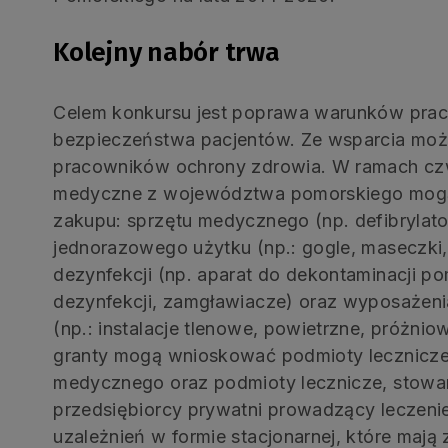
Kolejny nabór trwa
Celem konkursu jest poprawa warunków pracy
bezpieczeństwa pacjentów. Ze wsparcia może
pracowników ochrony zdrowia. W ramach czw
medyczne z województwa pomorskiego mogą 
zakupu: sprzętu medycznego (np. defibryla
jednorazowego użytku (np.: gogle, maseczki,
dezynfekcji (np. aparat do dekontaminacji po
dezynfekcji, zamgławiacze) oraz wyposażen
(np.: instalacje tlenowe, powietrzne, próżnio
granty mogą wnioskować podmioty lecznicze
medycznego oraz podmioty lecznicze, stowar
przedsiębiorcy prywatni prowadzący leczenie
uzależnień w formie stacjonarnej, które maj