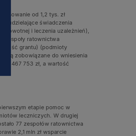
i
ansowanie od 1,2 tys. zł
cze udzielające świadczenia
zdrowotnej i leczenia uzależnień),
) (zespoły ratownictwa
artość grantu) (podmioty
y będą zobowiązane do wniesienia
 22 467 753 zł, a wartość
W pierwszym etapie pomoc w
miotów leczniczych. W drugiej
dostało 77 zespołów ratownictwa
rawie 2,1 mln zł wsparcie