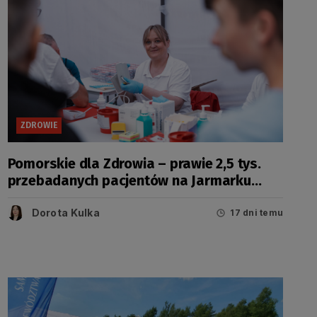
ZDROWIE
Pomorskie dla Zdrowia – prawie 2,5 tys.
przebadanych pacjentów na Jarmarku
Wdzydzkim
Dorota Kulka
17 dni temu