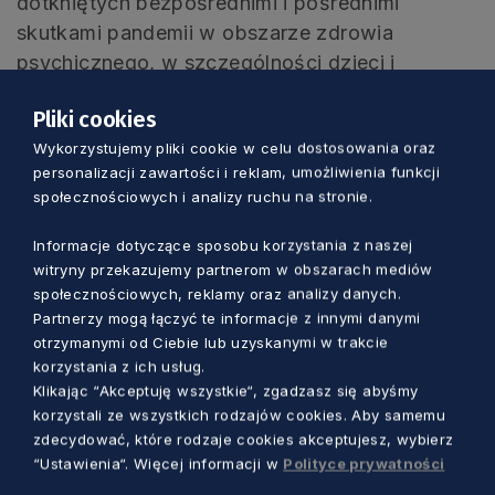
dotkniętych bezpośrednimi i pośrednimi
skutkami pandemii w obszarze zdrowia
psychicznego, w szczególności dzieci i
młodzież oraz ich rodzin.
Pliki cookies
Projekt ma na celu wsparcie osób, które ze
Wykorzystujemy pliki cookie w celu dostosowania oraz
personalizacji zawartości i reklam, umożliwienia funkcji
względu na długotrwałą izolację wywołaną
społecznościowych i analizy ruchu na stronie.
pandemią, zostały pozbawione właściwych
warunków do prawidłowego rozwoju
Informacje dotyczące sposobu korzystania z naszej
społecznego i psychicznego oraz wymagają
witryny przekazujemy partnerom w obszarach mediów
społecznościowych, reklamy oraz analizy danych.
wsparcia w szeroko rozumianym obszarze
Partnerzy mogą łączyć te informacje z innymi danymi
zdrowia psychicznego.
otrzymanymi od Ciebie lub uzyskanymi w trakcie
korzystania z ich usług.
Efektem projektu będą między innymi:
Klikając “Akceptuję wszystkie“, zgadzasz się abyśmy
korzystali ze wszystkich rodzajów cookies. Aby samemu
stworzenie przejrzystego systemu informacji o
zdecydować, które rodzaje cookies akceptujesz, wybierz
dostępnych usługach społecznych na rzecz
“Ustawienia“. Więcej informacji w
Polityce prywatności
osób będących w kryzysie zdrowia