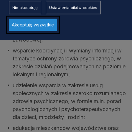
psychicznego;
Nie akceptuję
Ustawienia pików cookies
integracja działań systemu ochrony zdrowia
psychicznego z systemem opieki społecznej,
Akceptuję wszystkie
systemem edukacji oraz aktywizacji
zawodowej;
wsparcie koordynacji i wymiany informacji w
tematyce ochrony zdrowia psychicznego, w
zakresie działań podejmowanych na poziomie
lokalnym i regionalnym;
udzielenie wsparcia w zakresie usług
społecznych w zakresie szeroko rozumianego
zdrowia psychicznego, w formie m.in. porad
psychologicznych i psychoterapeutycznych
dla dzieci, młodzieży i rodzin;
edukacja mieszkańców województwa oraz