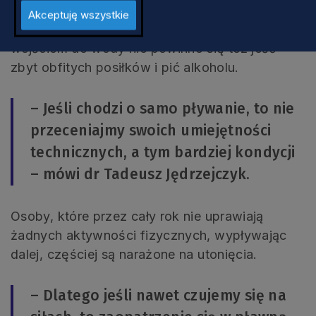
zakaz kąpieli. Co szczególnie ważne, nie
Akceptuję wszystkie
pozostawiajmy dzieci bez opieki. Przed
wejściem do wody nie powinno się też jeść
zbyt obfitych posiłków i pić alkoholu.
– Jeśli chodzi o samo pływanie, to nie
przeceniajmy swoich umiejętności
technicznych, a tym bardziej kondycji
– mówi dr Tadeusz Jędrzejczyk.
Osoby, które przez cały rok nie uprawiają
żadnych aktywności fizycznych, wypływając
dalej, częściej są narażone na utonięcia.
– Dlatego jeśli nawet czujemy się na