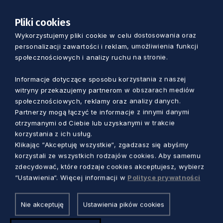
drodze – zauważa dr Rafał Halik,
specjalista zdrowia publicznego z
Pliki cookies
Narodowego Instytutu Zdrowia
Wykorzystujemy pliki cookie w celu dostosowania oraz
personalizacji zawartości i reklam, umożliwienia funkcji
Publicznego PZH w Warszawie.
społecznościowych i analizy ruchu na stronie.
Jak korzystać z wody, żeby było
Informacje dotyczące sposobu korzystania z naszej
przyjemne i bezpieczne?
witryny przekazujemy partnerom w obszarach mediów
społecznościowych, reklamy oraz analizy danych.
Partnerzy mogą łączyć te informacje z innymi danymi
Po pierwsze wybierajmy kąpieliska strzeżone
otrzymanymi od Ciebie lub uzyskanymi w trakcie
korzystania z ich usług.
zwłaszcza, gdy nasze umiejętności lub
Klikając “Akceptuję wszystkie“, zgadzasz się abyśmy
kondycja nie gwarantują nam bezpieczeństwa.
korzystali ze wszystkich rodzajów cookies. Aby samemu
Po drugie pływajmy w wyznaczonych i
zdecydować, które rodzaje cookies akceptujesz, wybierz
sprawdzonych miejscach. Po trzecie stosujmy
“Ustawienia“. Więcej informacji w
Polityce prywatności
się do poleceń ratowników. Po czwarte nie
wchodźmy do wody, gdy wywieszona jest
Nie akceptuję
Ustawienia pików cookies
czerwona lub czarna flaga, które oznaczają