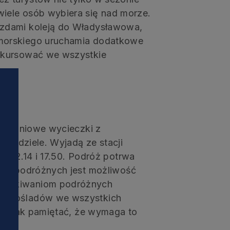
iele osób wybiera się nad morze.
zdami koleją do Władysławowa,
morskiego uruchamia dodatkowe
 kursować we wszystkie
ednodniowe wycieczki z
 niedziele. Wyjadą ze stacji
lu 12.14 i 17.50. Podróż potrwa
dla podróżnych jest możliwość
czekiwaniom podróżnych
ednośladów we wszystkich
i
 jednak pamiętać, że wymaga to
wer.