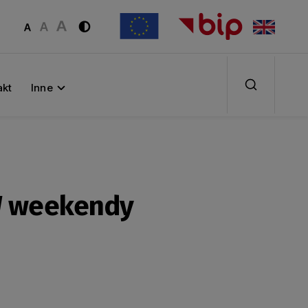
akt
Inne
 W weekendy