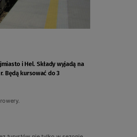
miasto i Hel. Składy wyjadą na
 r. Będą kursować do 3
rowery.
ez turystów nie tylko w sezonie