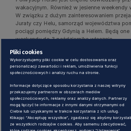
wakacyjnym. Również w jesienne weekendy w
W związku z dużym zainteresowaniem przeja
Juraty czy Helu, samorząd województwa po
pociągi pomiędzy Gdynią a Helem. Będą one
weekendy do 3 października włącznie.
Pliki cookies
Rozkład jazdy
Wykorzystujemy pliki cookie w celu dostosowania oraz
personalizacji zawartości i reklam, umożliwienia funkcji
społecznościowych i analizy ruchu na stronie.
Rozkład został tak ułożony, aby umożliwić j
Trójmiasta. Pociągi będą kursować w soboty i
Informacje dotyczące sposobu korzystania z naszej witryny
Gdynia Główna o godzinie 9.35 i 11.05, a z He
przekazujemy partnerom w obszarach mediów
niecałe 2 godziny. Dodatkowym ułatwieniem 
społecznościowych, reklamy oraz analizy danych. Partnerzy
przewozu rowerów. Wychodząc naprzeciw o
mogą łączyć te informacje z innymi danymi otrzymanymi od
Ciebie lub uzyskanymi w trakcie korzystania z ich usług.
wprowadzona została możliwość przewozu j
Klikając “Akceptuję wszystkie“, zgadzasz się abyśmy korzystal
pociągach kursujących linią do Helu. Trzeba
ze wszystkich rodzajów cookies. Aby samemu zdecydować,
uprzedniego zakupu rezerwacji miejsca na ro
które rodzaje cookies akceptujesz, wybierz “Ustawienia“.