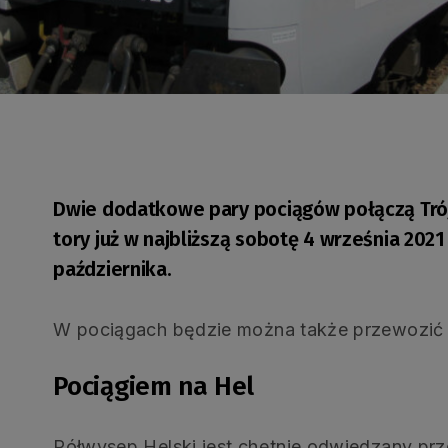
Dwie dodatkowe pary pociągów połączą Trój
tory już w najbliższą sobotę 4 września 2021
października.
W pociągach będzie można także przewozić 
Pociągiem na Hel
Półwysep Helski jest chętnie odwiedzany prz