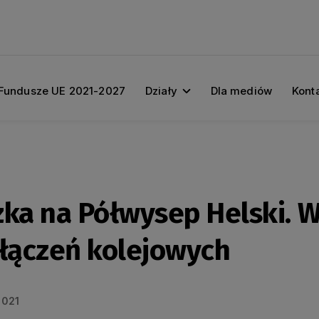
Fundusze UE 2021-2027
Działy
Dla mediów
Kont
zka na Półwysep Helski.
ołączeń kolejowych
2021