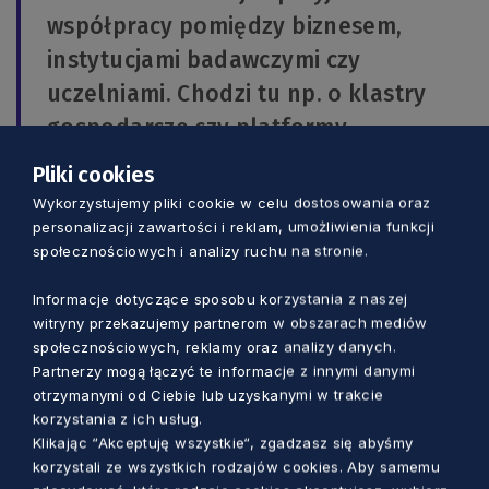
współpracy pomiędzy biznesem,
instytucjami badawczymi czy
uczelniami. Chodzi tu np. o klastry
gospodarcze czy platformy
współpracy jak choćby Pomorska
Pliki cookies
Platforma Rozwoju Morskiej
Wykorzystujemy pliki cookie w celu dostosowania oraz
Energetyki Wiatrowej – podkreśla
personalizacji zawartości i reklam, umożliwienia funkcji
społecznościowych i analizy ruchu na stronie.
Szultka.
Informacje dotyczące sposobu korzystania z naszej
witryny przekazujemy partnerom w obszarach mediów
Do mocnych stron naszego regionu należy
społecznościowych, reklamy oraz analizy danych.
także zaliczyć trzecią pozycje w Polsce pod
Partnerzy mogą łączyć te informacje z innymi danymi
względem innowacyjności przedsiębiorstw oraz
otrzymanymi od Ciebie lub uzyskanymi w trakcie
ich działalność w obszarze B+R, a także rozwój
korzystania z ich usług.
Klikając “Akceptuję wszystkie“, zgadzasz się abyśmy
otoczenia społeczno-kulturowego.
korzystali ze wszystkich rodzajów cookies. Aby samemu