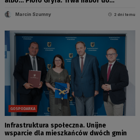
albo… Pióro Gryfa. Trwa nabór do
kolejnej edycji konkursu
Marcin Szumny
2 dni temu
GOSPODARKA
Infrastruktura społeczna. Unijne
wsparcie dla mieszkańców dwóch gmin