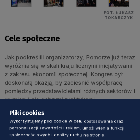
FOT. ŁUKASZ
TOKARCZYK
Cele społeczne
Jak podkreślili organizatorzy, Pomorze już teraz
wyróżnia się w skali kraju licznymi inicjatywami
z zakresu ekonomii społecznej. Kongres był
doskonałą okazją, by zacieśnić współpracę
pomiędzy przedstawicielami różnych sektorów i
wymienić się dobrymi praktykami.
Pliki cookies
Podpisanie Paktu to pierwszy krok w
Wykorzystujemy pliki cookie w celu dostosowania oraz
długofalowej współpracy, której celem jest
personalizacji zawartości i reklam, umożliwienia funkcji
budowanie wspólnoty opartej na solidarności i
społecznościowych i analizy ruchu na stronie.