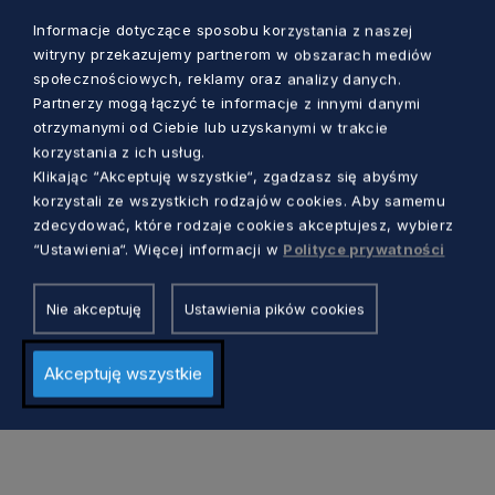
współpracy. W zakresie omawianych tematów,
ogromną rolę odgrywają podmioty działające w
Informacje dotyczące sposobu korzystania z naszej
witryny przekazujemy partnerom w obszarach mediów
sferze pożytku publicznego takie jak:
społecznościowych, reklamy oraz analizy danych.
stowarzyszenia, fundacje, spółki non-profit czy
Partnerzy mogą łączyć te informacje z innymi danymi
spółdzielnie. Ich celem jest zatrudnienie m. in.:
otrzymanymi od Ciebie lub uzyskanymi w trakcie
osób z niepełnosprawnościami czy też
korzystania z ich usług.
Klikając “Akceptuję wszystkie“, zgadzasz się abyśmy
niewidomych. Takie podmioty działają na
korzystali ze wszystkich rodzajów cookies. Aby samemu
terenie całego województwa pomorskiego, a w
zdecydować, które rodzaje cookies akceptujesz, wybierz
całej Polsce jest ich około 100 tys.
“Ustawienia“. Więcej informacji w
Polityce prywatności
Wydarzenie zorganizowano w ramach projektu
Nie akceptuję
Ustawienia pików cookies
Włączamy Pomorskie!, który współfinansowany
jest ze środków EFS+ w ramach programu
Akceptuję wszystkie
Fundusze Europejskie dla Rozwoju
Społecznego.