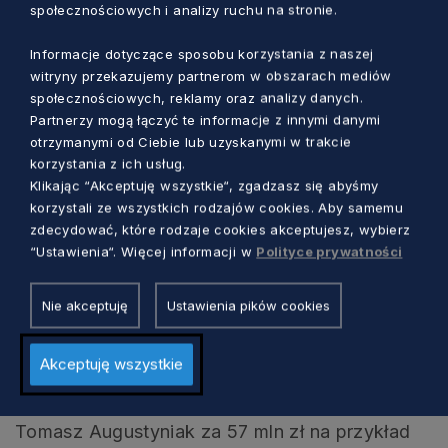
społecznościowych i analizy ruchu na stronie.
Co to oznacza dla szpitali?
Informacje dotyczące sposobu korzystania z naszej
witryny przekazujemy partnerom w obszarach mediów
Poza drożyzną dotykającą każdego Polaka,
społecznościowych, reklamy oraz analizy danych.
podmiotom leczniczym podlegającym
Partnerzy mogą łączyć te informacje z innymi danymi
samorządowi województwa pomorskiego grozi
otrzymanymi od Ciebie lub uzyskanymi w trakcie
brak inwestycji tzn. brak remontów i zakupów
korzystania z ich usług.
Klikając “Akceptuję wszystkie“, zgadzasz się abyśmy
sprzętów medycznych i wyposażenia
korzystali ze wszystkich rodzajów cookies. Aby samemu
niemedycznego. Według aktualnych szacunków
zdecydować, które rodzaje cookies akceptujesz, wybierz
w 2022 r. koszty funkcjonowania szpitali
“Ustawienia“. Więcej informacji w
Polityce prywatności
marszałkowskich pochłoną 57 mln zł. A właśnie
taka kwota została zaplanowana przez
Nie akceptuję
Ustawienia pików cookies
pomorski samorząd na kontynuację inwestycji i
nowe działania. Jak informuje zastępca
Akceptuję wszystkie
dyrektora Departamentu Zdrowia Urzędu
Marszałkowskiego Województwa Pomorskiego
Tomasz Augustyniak za 57 mln zł na przykład