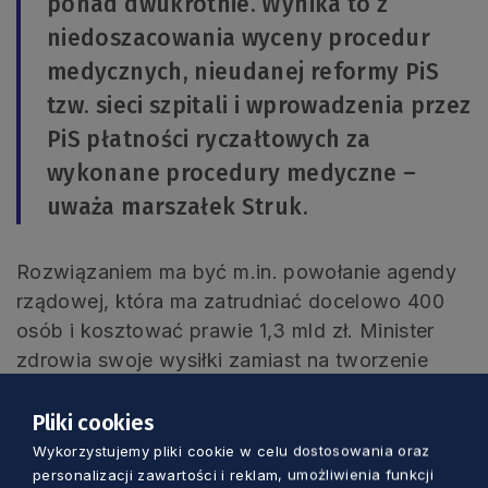
ponad dwukrotnie. Wynika to z
niedoszacowania wyceny procedur
medycznych, nieudanej reformy PiS
tzw. sieci szpitali i wprowadzenia przez
PiS płatności ryczałtowych za
wykonane procedury medyczne –
uważa marszałek Struk.
Rozwiązaniem ma być m.in. powołanie agendy
rządowej, która ma zatrudniać docelowo 400
osób i kosztować prawie 1,3 mld zł. Minister
zdrowia swoje wysiłki zamiast na tworzenie
kolejnych stanowisk dla nominantów
partyjnych, powinien skupić na doprowadzeniu
Pliki cookies
do poprawy sytuacji systemu ochrony zdrowia.
Wykorzystujemy pliki cookie w celu dostosowania oraz
personalizacji zawartości i reklam, umożliwienia funkcji