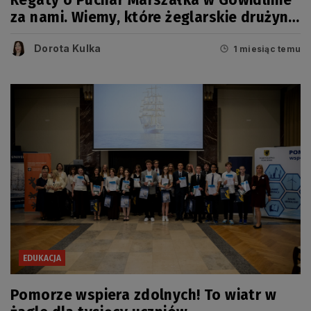
Regaty o Puchar Marszałka w Gowidlinie
za nami. Wiemy, które żeglarskie drużyny
zwyciężyły
Dorota Kulka
1 miesiąc temu
EDUKACJA
Pomorze wspiera zdolnych! To wiatr w