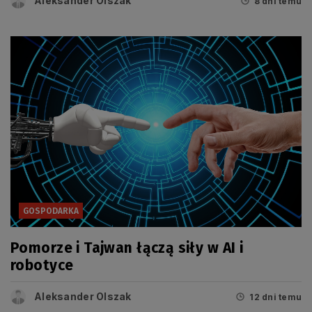
Aleksander Olszak
8 dni temu
GOSPODARKA
Pomorze i Tajwan łączą siły w AI i
robotyce
Aleksander Olszak
12 dni temu