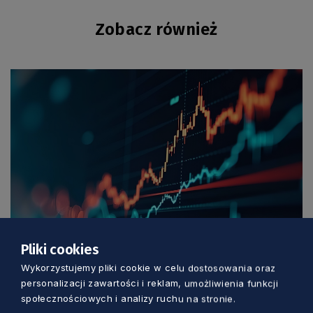
Zobacz również
GOSPODARKA
Pliki cookies
Wykorzystujemy pliki cookie w celu dostosowania oraz
Amerykanie inwestują nad Motławą. W
personalizacji zawartości i reklam, umożliwienia funkcji
Gdańsku powstanie centrum finansowe
społecznościowych i analizy ruchu na stronie.