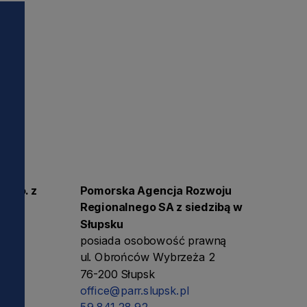
i
z o.o. z
Pomorska Agencja Rozwoju
Regionalnego SA z siedzibą w
ną
Słupsku
posiada osobowość prawną
ul. Obrońców Wybrzeża 2
76-200 Słupsk
office@parr.slupsk.pl