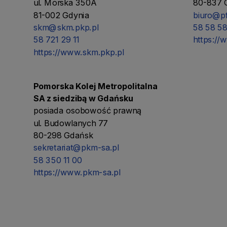
ul. Morska 350A
80-837 
81-002 Gdynia
biuro@pf
skm@skm.pkp.pl
58 58 5
58 721 29 11
https://
https://www.skm.pkp.pl
Pomorska Kolej Metropolitalna
SA z siedzibą w Gdańsku
posiada osobowość prawną
ul. Budowlanych 77
80-298 Gdańsk
sekretariat@pkm-sa.pl
58 350 11 00
https://www.pkm-sa.pl