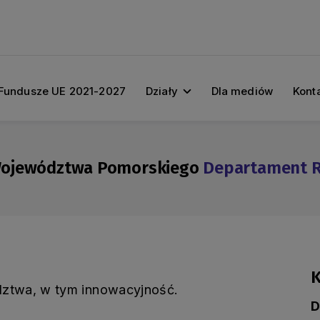
Fundusze UE 2021-2027
Działy
Dla mediów
Kont
Województwa Pomorskiego
Departament 
K
dztwa, w tym innowacyjność.
D