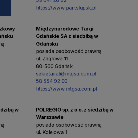
k.pl
59 841 28 92
https://www.parr.slupsk.pl
czkowy
Międzynarodowe Targi
dańsku
Gdańskie SA z siedzibą w
ną
Gdańsku
posiada osobowość prawną
ul. Żaglowa 11
80-560 Gdańsk
sekretariat@mtgsa.com.pl
58 554 92 00
https://www.mtgsa.com.pl
iedzibą w
POLREGIO sp. z o.o. z siedzibą w
Warszawie
ną
posiada osobowość prawną
ul. Kolejowa 1