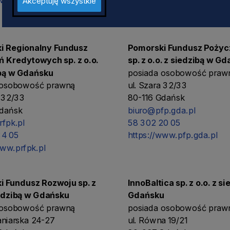
www.arp.gda.pl
https://www.airport.gdans
Akceptuję wszystkie
i Regionalny Fundusz
Pomorski Fundusz Poży
 Kredytowych sp. z o.o.
sp. z o.o. z siedzibą w G
ibą w Gdańsku
posiada osobowość praw
 osobowość prawną
ul. Szara 32/33
a 32/33
80-116 Gdańsk
Gdańsk
biuro@pfp.gda.pl
fpk.pl
58 302 20 05
34 05
https://www.pfp.gda.pl
www.prfpk.pl
i Fundusz Rozwoju sp. z
InnoBaltica sp. z o.o. z s
iedzibą w Gdańsku
Gdańsku
 osobowość prawną
posiada osobowość praw
ganiarska 24-27
ul. Równa 19/21