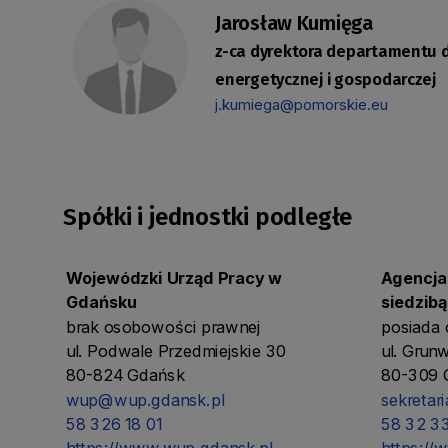
Jarosław Kumięga
z-ca dyrektora departamentu d
energetycznej i gospodarczej
j.kumiega@pomorskie.eu
Spółki i jednostki podległe
Wojewódzki Urząd Pracy w
Agencja
Gdańsku
siedzib
brak osobowości prawnej
posiada
ul. Podwale Przedmiejskie 30
ul. Grun
80-824 Gdańsk
80-309 
wup@wup.gdansk.pl
sekretar
58 326 18 01
58 32 3