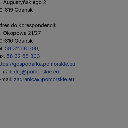
l. Augustyńskiego 2
0-819 Gdańsk
dres do korespondencji:
l. Okopowa 21/27
0-810 Gdańsk
el.
58 32 68 300
,
ax.
58 32 68 303
ttps://gospodarka.pomorskie.eu
-mail:
drg@pomorskie.eu
-mail:
zagranica@pomorskie.eu