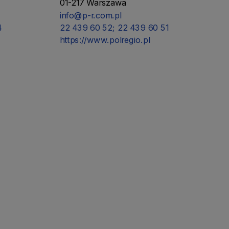
01-217 Warszawa
info@p-r.com.pl
4
22 439 60 52; 22 439 60 51
https://www.polregio.pl