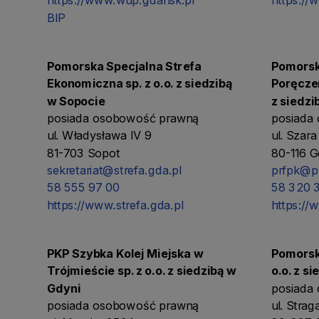
https://www.wup.gdansk.pl
https://
BIP
Pomorska Specjalna Strefa
Pomorsk
Ekonomiczna sp. z o.o. z siedzibą
Poręczeń
w Sopocie
z siedz
posiada osobowość prawną
posiada
ul. Władysława IV 9
ul. Szar
81-703 Sopot
80-116 
sekretariat@strefa.gda.pl
prfpk@pr
58 555 97 00
58 320 
https://www.strefa.gda.pl
https://
PKP Szybka Kolej Miejska w
Pomorsk
Trójmieście sp. z o.o. z siedzibą w
o.o. z s
Gdyni
posiada
posiada osobowość prawną
ul. Stra