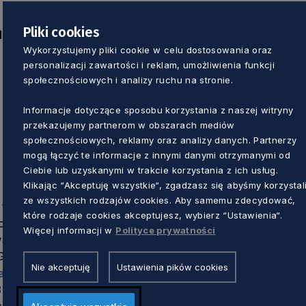
Pliki cookies
s. transformacji
Wykorzystujemy pliki cookie w celu dostosowania oraz
personalizacji zawartości i reklam, umożliwienia funkcji
społecznościowych i analizy ruchu na stronie.
Informacje dotyczące sposobu korzystania z naszej witryny
przekazujemy partnerom w obszarach mediów
społecznościowych, reklamy oraz analizy danych. Partnerzy
mogą łączyć te informacje z innymi danymi otrzymanymi od
Ciebie lub uzyskanymi w trakcie korzystania z ich usług.
Klikając “Akceptuję wszystkie“, zgadzasz się abyśmy korzystal
 Rozwoju Pomorza SA z
Port Lotniczy Gdańsk sp. 
ze wszystkich rodzajów cookies. Aby samemu zdecydować,
ą w Gdańsku
siedzibą w Gdańsku
które rodzaje cookies akceptujesz, wybierz “Ustawienia“.
 osobowość prawną
posiada osobowość praw
Więcej informacji w
Polityce prywatności
waldzka 472D
ul. Słowackiego 200
Gdańsk
80-298 Gdańsk
Nie akceptuję
Ustawienia pików cookies
iat@arp.gda.pl
airport@airport.gdansk.pl
3 100
58 348 11 54