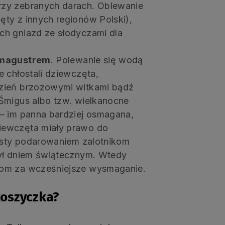
rzy zebranych darach. Oblewanie
ty z innych regionów Polski),
ch gniazd ze słodyczami dla
magustrem
. Polewanie się wodą
 chłostali dziewczęta,
dzień brzozowymi witkami bądź
Śmigus albo tzw. wielkanocne
– im panna bardziej osmagana,
iewczęta miały prawo do
łosty podarowaniem zalotnikom
był dniem świątecznym. Wtedy
rom za wcześniejsze wysmaganie.
oszyczka?