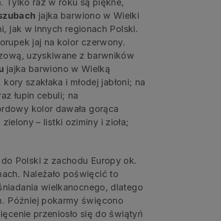
. Tylko raz w roku są piękne,
szubach
jajka barwiono w Wielki
, jak w innych regionach Polski.
orupek jaj na kolor czerwony.
rązową, uzyskiwane z barwników
iu
jajka barwiono w Wielką
 kory szakłaka i młodej jabłoni; na
z łupin cebuli; na
ordowy kolor dawała gorąca
zielony – listki oziminy i zioła;
o Polski z zachodu Europy ok.
ch. Należało poświęcić to
śniadania wielkanocnego, dlatego
. Później pokarmy święcono
ięcenie przeniosło się do świątyń