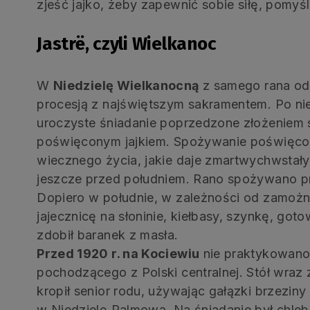
zjeść jajko, żeby zapewnić sobie siłę, pomyśl
Jastrë, czyli Wielkanoc
W
Niedzielę Wielkanocną
z samego rana odb
procesją z najświętszym sakramentem. Po ni
uroczyste śniadanie poprzedzone złożeniem s
poświęconym jajkiem. Spożywanie poświęc
wiecznego życia, jakie daje zmartwychwstał
jeszcze przed południem. Rano spożywano pra
Dopiero w południe, w zależności od zamoż
jajecznicę na słoninie, kiełbasy, szynkę, got
zdobił baranek z masła.
Przed 1920 r. na Kociewiu
nie praktykowano
pochodzącego z Polski centralnej. Stół wra
kropił senior rodu, używając gałązki brzezin
w Niedzielę Palmową. Na śniadanie był chleb, 