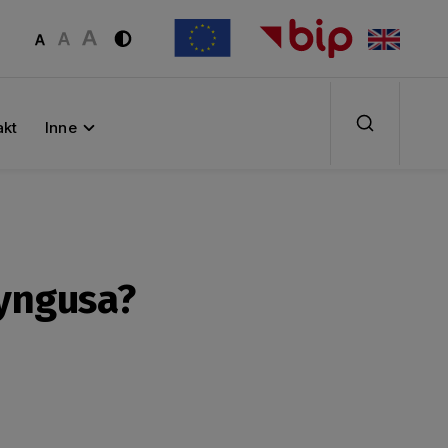
akt
Inne
dyngusa?