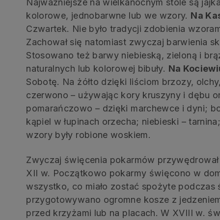
Najważniejsze na wielkanocnym stole są jajka
kolorowe, jednobarwne lub we wzory.
Na Ka
Czwartek. Nie było tradycji zdobienia wzorami
Zachował się natomiast zwyczaj barwienia sk
Stosowano też barwy niebieską, zieloną i b
naturalnych lub kolorowej bibuły.
Na Kociew
Sobotę. Na żółto dzięki liściom brzozy, olchy,
czerwono – używając kory kruszyny i dębu ora
pomarańczowo – dzięki marchewce i dyni; b
kąpiel w łupinach orzecha; niebieski – tarnina; 
wzory były robione woskiem.
Zwyczaj święcenia pokarmów przywędrował d
XII w. Początkowo pokarmy święcono w doma
wszystko, co miało zostać spożyte podczas 
przygotowywano ogromne kosze z jedzeniem
przed krzyżami lub na placach. W XVIII w. św