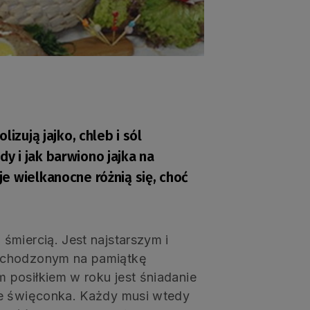
izują jajko, chleb i sól
 i jak barwiono jajka na
e wielkanocne różnią się, choć
śmiercią. Jest najstarszym i
obchodzonym na pamiątkę
posiłkiem w roku jest śniadanie
je święconka. Każdy musi wtedy