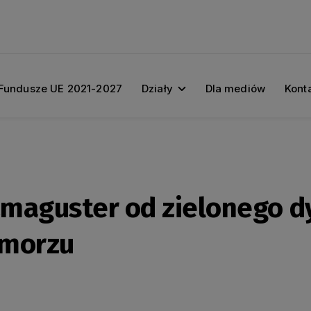
Fundusze UE 2021-2027
Działy
Dla mediów
Kont
szmaguster od zielonego 
omorzu