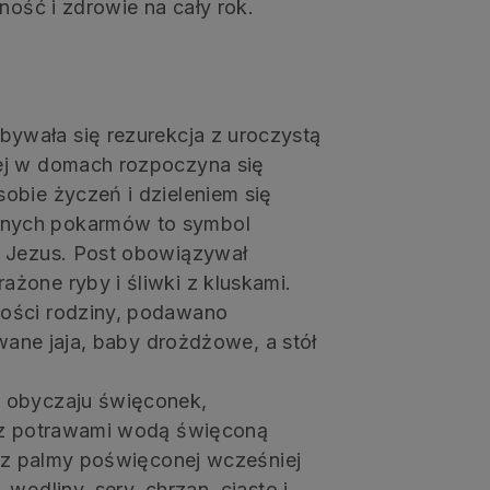
ność i zdrowie na cały rok.
ywała się rezurekcja z uroczystą
ej w domach rozpoczyna się
obie życzeń i dzieleniem się
onych pokarmów to symbol
y Jezus. Post obowiązywał
żone ryby i śliwki z kluskami.
ności rodziny, podawano
owane jaja, baby drożdżowe, a stół
 obyczaju święconek,
z z potrawami wodą święconą
y z palmy poświęconej wcześniej
wędliny, sery, chrzan, ciasto i