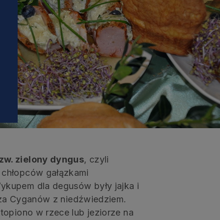
i
zw. zielony dyngus
, czyli
 chłopców gałązkami
ykupem dla degusów były jajka i
i za Cyganów z niedźwiedziem.
topiono w rzece lub jeziorze na