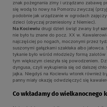
znak pożegnania zimy i urządzano zabawę p
się wodą to nowy na Pomorzu zwyczaj (przyję
podobnie jak urządzanie w ogrodach zajęczy
dzieci (obyczaj przeniesiony z Niemiec).
Na Kociewiu
drugi dzień świąt zwany był
sz
nie było tu znane do pocz. XX w. Kawalerowie
najczęściej po nogach, moczonymi przez ty
suszonymi gałązkami szakłaka albo jałowca. 
tykanie było wśród młodzieży formą zalotów 
tym większym cieszyła się powodzeniem. Dz
dyngusa, czyli wykupienia się od dalszej ch
jajka. Niegdyś na Kociewiu wtorek również 
panny miały okazję odwdzięczyć się kawale
Co wkładamy do wielkanocnego k